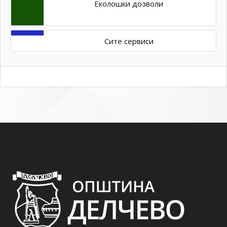
Еколошки дозволи
Сите сервиси