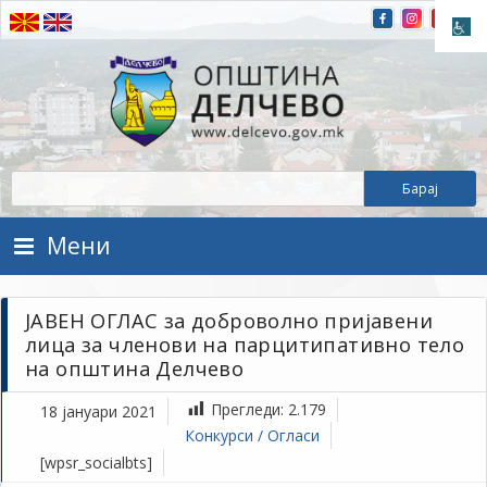
Прескокнете на содржината
Општина Делчево
Општина Делчево
Мени
ЈАВЕН ОГЛАС за доброволно пријавени
лица за членови на парцитипативно тело
на општина Делчево
Прегледи:
2.179
18 јануари 2021
Конкурси / Огласи
[wpsr_socialbts]