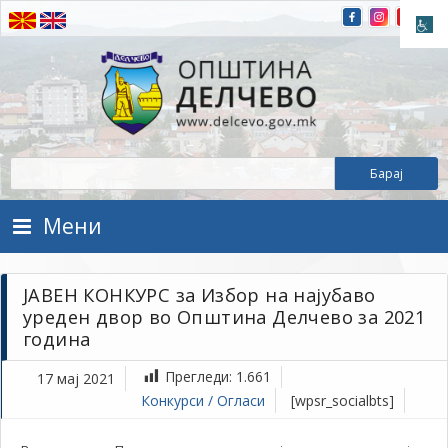
Прескокнете на содржината
Општина Делчево
Општина Делчево
Мени
ЈАВЕН КОНКУРС за Избор на најубаво
уреден двор во Општина Делчево за 2021
година
Прегледи:
1.661
17 мај 2021
Конкурси / Огласи
[wpsr_socialbts]