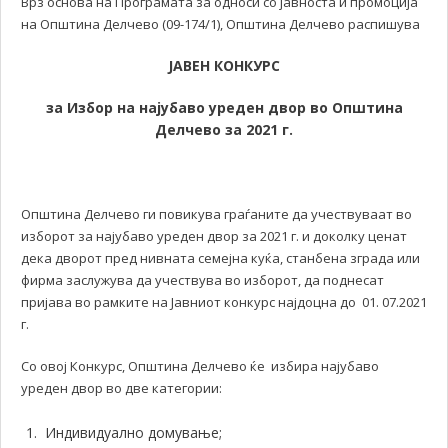
Врз основа на Програмата за односи со јавноста и промоција
на Општина Делчево (09-174/1), Општина Делчево распишува
ЈАВЕН КОНКУРС
з
а
И
збор на најубаво уреден двор во
О
пштина
Делчево
за 2021 г.
Општина Делчево ги повикува граѓаните да учествуваат во
изборот за најубаво уреден двор за 2021 г. и доколку ценат
дека дворот пред нивната семејна куќа, станбена зграда или
фирма заслужува да учествува во изборот, да поднесат
пријава во рамките на Јавниот конкурс најдоцна до 01. 07.2021
г.
Со овој Конкурс, Општина Делчево ќе избира најубаво
уреден двор во две категории:
Индивидуално домување;