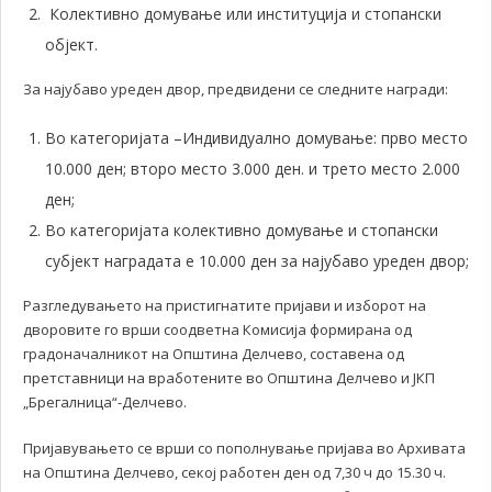
Колективно домување или институција и стопански
објект.
За најубаво уреден двор, предвидени се следните награди:
Во категоријата –Индивидуално домување: прво место
10.000 ден; второ место 3.000 ден. и трето место 2.000
ден;
Во категоријата колективно домување и стопански
субјект наградата е 10.000 ден за најубаво уреден двор;
Разгледувањето на пристигнатите пријави и изборот на
дворовите го врши соодветна Комисија формирана од
градоначалникот на Општина Делчево, составена од
претставници на вработените во Општина Делчево и ЈКП
„Брегалница“-Делчево.
Пријавувањето се врши со пополнување пријава во Архивата
на Општина Делчево, секој работен ден од 7,30 ч до 15.30 ч.