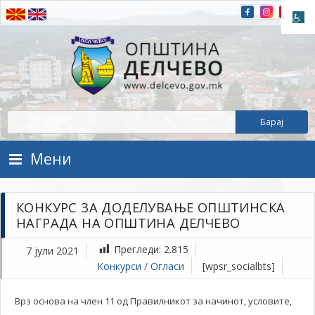
Прескокнете на содржината
Општина Делчево
Општина Делчево
Мени
КОНКУРС ЗА ДОДЕЛУВАЊЕ ОПШТИНСКА
НАГРАДА НА ОПШТИНА ДЕЛЧЕВО
Прегледи:
2.815
7 јули 2021
Конкурси / Огласи
[wpsr_socialbts]
Врз основа на член 11 од Правилникот за начинот, условите,