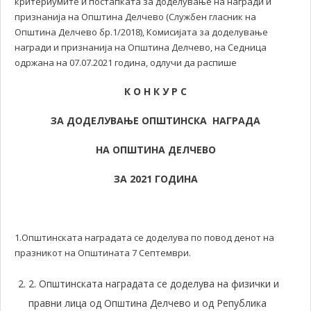
критериумите и постапката за доделување на награди и
признанија на Општина Делчево (Службен гласник на
Општина Делчево бр.1/2018), Комисијата за доделување
награди и признанија на Општина Делчево, на Седница
одржана на 07.07.2021 година, одлучи да распише
К О Н К У Р С
ЗА ДОДЕЛУВАЊЕ
ОПШТИНСК
А
НАГРАДА
НА ОПШТИНА ДЕЛЧЕВО
ЗА 2021 ГОДИНА
1.Општинската наградата се доделува по повод денот на
празникот на Општината 7 Септември.
2. Општинската наградата се доделува на физички и
правни лица од Општина Делчево и од Република