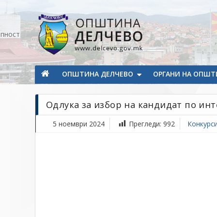
Прескокнете на содржината
апност
Општина Делчево
Општина Делчево
ОПШТИНА ДЕЛЧЕВО
ОРГАНИ НА ОПШТ
Одлука за избор на кандидат по инте
5 ноември 2024
Прегледи:
992
Конкурси