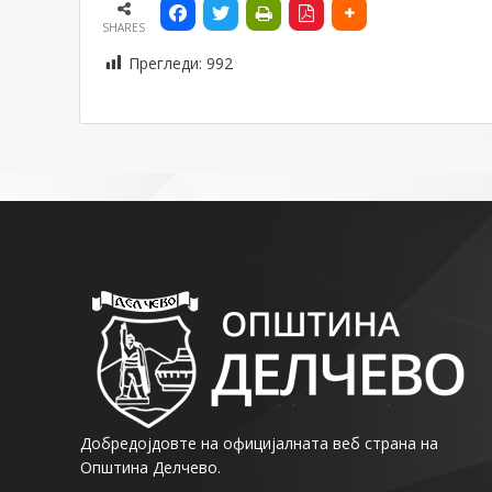
SHARES
Прегледи:
992
Добредојдовте на официјалната веб страна на
Општина Делчево.