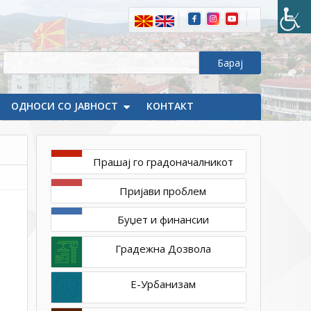
ОДНОСИ СО ЈАВНОСТ
КОНТАКТ
Прашај го градоначалникот
Конкурси
Пријави проблем
/ Огласи
Буџет и финансии
ноември
5,
Градежна Дозвола
2024
1ТП1
Одлука
Е-Урбанизам
за
избор