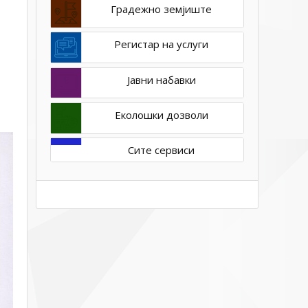
Градежно земјиште
на
кандидат
по
Регистар на услуги
интерен
оглас
Јавни набавки
бр.
2/2024
Еколошки дозволи
Сите сервиси