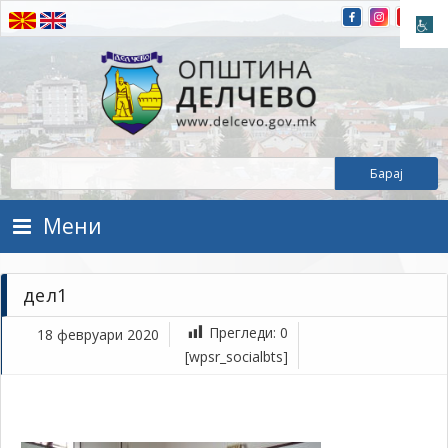
Прескокнете на содржината
Општина Делчево
Општина Делчево
Мени
дел1
Прегледи:
0
18 февруари 2020
фе
[wpsr_socialbts]
18,
202
1Т
де