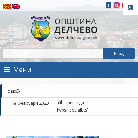
Прескокнете на содржината
Општина Делчево
Општина Делчево
Мени
раз3
Прегледи:
0
18 февруари 2020
фе
[wpsr_socialbts]
18,
202
1Т
ра