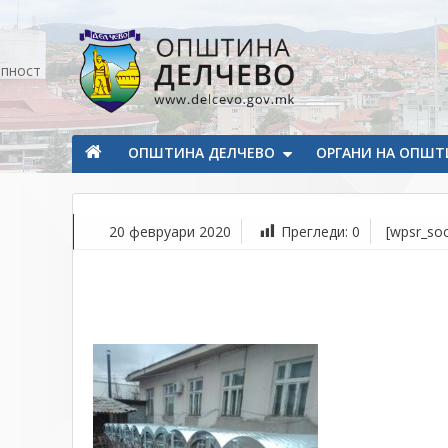
Прескокнете на содржината
апност
Општина Делчево
Општина Делчево
ОПШТИНА ДЕЛЧЕВО
ОРГАНИ НА ОПШТ
20 февруари 2020
Прегледи:
0
[wpsr_soc