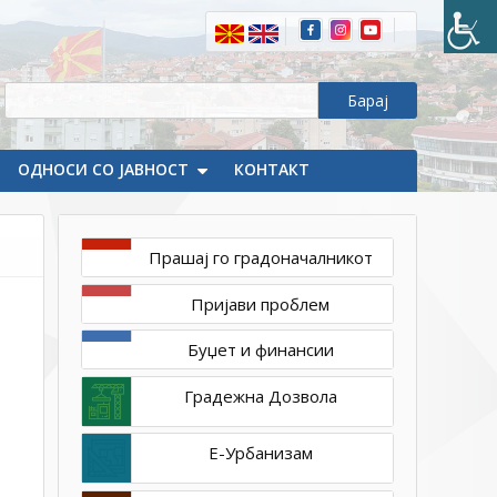
ОДНОСИ СО ЈАВНОСТ
КОНТАКТ
Прашај го градоначалникот
февруари
20,
Пријави проблем
2020
1ТП1
Буџет и финансии
Градежна Дозвола
Е-Урбанизам