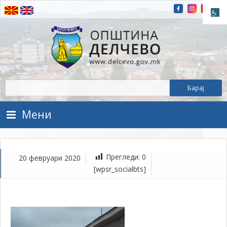
Прескокнете на содржината
Општина Делчево
Општина Делчево
Мени
Прегледи:
0
20 февруари 2020
фе
[wpsr_socialbts]
20,
202
1Т