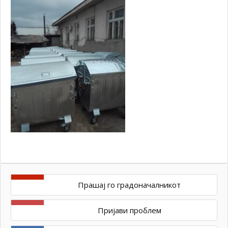
Прашај го градоначалникот
Пријави проблем