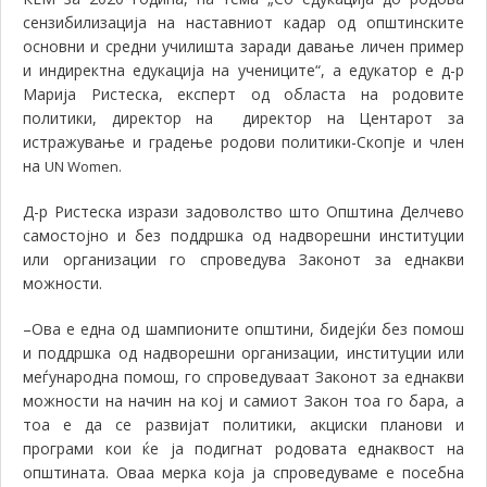
сензибилизација на наставниот кадар од општинските
основни и средни училишта заради давање личен пример
и индиректна едукација на учениците“, а едукатор е д
-р
Марија Ристеска, експерт од областа на родовите
политики, директор на
директор на Центарот за
истражување и градење родови политики-Скопје и член
на
UN Women.
Д-р Ристеска изрази задоволство што Општина Делчево
самостојно и без поддршка од надворешни институции
или организации го спроведува Законот за еднакви
можности.
–
Ова е една од шампионите општини, бидејќи без помош
и поддршка од надворешни организации, институции или
меѓународна помош, го спроведуваат Законот за еднакви
можности на начин на кој и самиот Закон тоа го бара, а
тоа е да се развијат политики, акциски планови и
програми кои ќе ја подигнат родовата еднаквост на
општината. Оваа мерка која ја спроведуваме е посебна