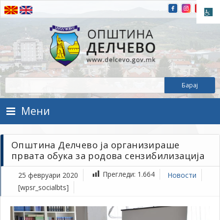
Прескокнете на содржината
Општина Делчево
Општина Делчево
Мени
Општина Делчево ја организираше
првата обука за родова сензибилизација
Прегледи:
1.664
25 февруари 2020
Новости
[wpsr_socialbts]