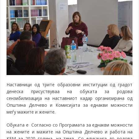
Наставници од трите образовни институции од градот
денеска присуствуваа на обуката за родова
сензибилизација на наставниот кадар организирана од
Општина Делчево и Комисијата за еднакви можности
меѓу мажите и жените.
Обуката е Согласно со Програмата за еднакви можности
на жените и мажите на Општина Делчево и работа на
КЕМ за 2020 година, на тема „
Со едукација до родова