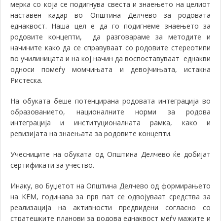
мерка со која се подигнува свеста и знаењето на целиот
наставен кадар во Општина Делчево за родовата
еднаквост. Наша цел е да го подигнеме знаењето за
родовите концепти, да разговараме за методите и
начините како да се справуваат со родовите стереотипи
во училиницата и на кој начин да воспоставуваат еднакви
односи помеѓу момчињата и девојчињата, истакна
Ристеска.
На обуката беше потенцирана родовата интеграција во
образованието, националните норми за родова
интеграција и институционалната рамка, како и
ревизијата на знаењата за родовите концепти.
Учесниците на обуката од Општина Делчево ќе добијат
сертификати за учество.
Инаку, во Буџетот на Општина Делчево од формирањето
на КЕМ, годинава за прв пат се одвојуваат средства за
реализација на активности предвидени согласно со
стратешките планови за родова еднаквост меѓу мажите и