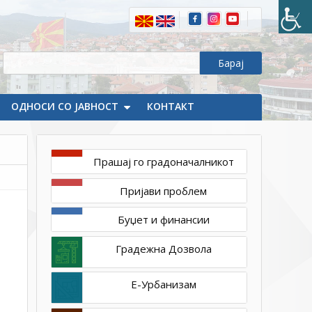
ОДНОСИ СО ЈАВНОСТ
КОНТАКТ
Прашај го градоначалникот
март
Пријави проблем
4,
2020
Буџет и финансии
1ТП1
DSC_0039_resize
Градежна Дозвола
Е-Урбанизам