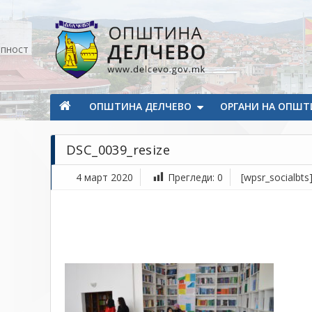
Прескокнете на содржината
апност
Општина Делчево
Општина Делчево
ОПШТИНА ДЕЛЧЕВО
ОРГАНИ НА ОПШТ
DSC_0039_resize
4 март 2020
Прегледи:
0
[wpsr_socialbts