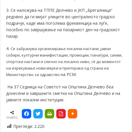
3. Се наложува на ТППЕ Делчево и ЈКП „Брегалница“
редовно да ги мијат улиците во централното градско
подрачје, каде има поголема фреквенција на луѓе,
посебно по завршување на пазарниот ден на градскиот
пазар.
4.
Се забранува организирање локални настани, јавни
собири, културни манифестации, промоции, панаѓури, саеми,
спортски настани и слично на локално ниво, сѐ до моментот
на изрекување нови мерки и препораки од страна на
на РСМ
Министерство за здравство
.
На 37 Седница на Советот на Општина Делчево беа
донесени и завршните сметки на Општина Делчево и на
јавните локални институции.
SHARES
Прегледи:
2.220