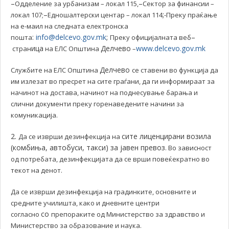
–
–
Одделение за урбанизам – локал 115,
Сектор за финансии –
–
;
локал 107;
Едношалтерски центар – локал 114
-Преку праќање
на е-маил на следната електронска
:
i
nfo@delcevo.gov.mk
;
–
пошта
Преку официјалната веб
ица
Делчево
www.delcevo.gov.mk
стран
на ЕЛС Општина
–
Делчево
Службите на ЕЛС Општина
се ставени во функција да
им излезат во пресрет на сите граѓани, да ги информираат за
начинот на достава, начинот на поднесување барања и
слични документи преку горенаведените начини за
комуникација.
2.
сите лиценцирани возила
Да се изврши дезинфекција на
(комбиња, автобуси, такси) за јавен превоз
. Во зависност
од потребата, дезинфекцијата да се врши повеќекратно во
текот на денот.
Да се изврши дезинфекција на градинките, основните и
средните училишта, како и дневните центри
со
согласно
препораките од Министерство за здравство и
Министерство за образование и наука.