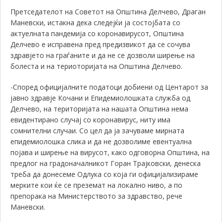
Претседателот на Советот на Општина Делчево, Драган
Маневски, истакна дека следејќи ја состојбата со
актуелната пандемија со коронавирусот, Општина
Делчево е исправена пред предизвикот да се сочува
здравјето на граѓаните и да не се дозволи ширење на
болеста и на териоторијата на Општина Делчево.
-Според официјалните податоци добиени од Центарот за
јавно здравје Кочани и Епидемиолошката служба од
Делчево, на територијата на нашата Општина нема
евидентирано случај со коронавирус, ниту има
сомнителни случаи. Со цел да ја зачуваме мирната
епидемиолошка слика и да не дозволиме евентуална
појава и ширење на вирусот, како одговорна Општина, на
предлог на градоначалникот Горан Трајковски, денеска
треба да донесеме Одлука со која ги официјализираме
мерките кои ќе се преземат на локално ниво, а по
препорака на Министерството за здравство, рече
Маневски.