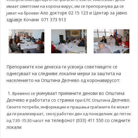
имаат симптоми на корона вирус, им се препорачува да се
Ало докторе 02 15 123 и Центар за јавно
јават на броеви:
здравје Кочани 071 373 913
Препораките кои денеска ги усвоија советниците се
однесуваат на следниве локални мерки за заштита на
населението на Општина Делчево од коронавирусот:
1.
укинуваат приемните денови во Општина
Времено се
Делчево и работата со странки
Делчево
при ЕЛС Општина
.
Своите потреби, информации и прашања граѓаните ќе можат
,
да ги реализираат
секој работен ден од понеделник до петок
на телефонот (033) 411 550 со следните
од 7:30 -15:30 часот
локали
: