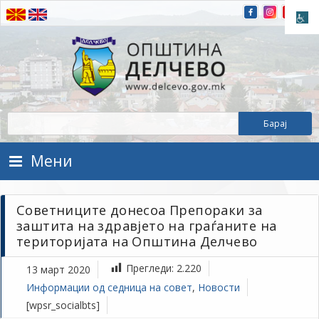
Прескокнете на содржината
Општина Делчево
Општина Делчево
Мени
Советниците донесоа Препораки за
заштита на здравјето на граѓаните на
територијата на Општина Делчево
Прегледи:
2.220
13 март 2020
Информации од седница на совет
,
Новости
[wpsr_socialbts]