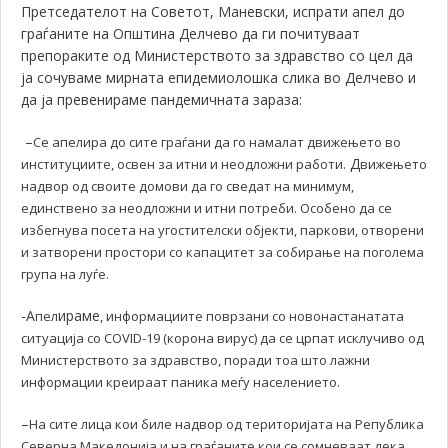
Претседателот на Советот, Маневски, испрати апел до
граѓаните на Општина Делчево да ги почитуваат
препораките од Министерството за здравство со цел да
ја сочуваме мирната епидемиолошка слика во Делчево и
да ја превенираме пандемичната зараза:
–
Се апелира до сите граѓани да го намалат движењето во
Д
институциите, освен за итни и неодложни работи.
вижењето
надвор од своите домови да го сведат на минимум,
единствено за неодложни и итни потреби. Особено да се
избегнува посета на угостителски објекти, паркови, отворени
и затворени простори со капацитет за собирање на поголема
група на луѓе.
-А
ираме
пел
, информациите поврзани со новонастанатата
ситуација со COVID-19 (корона вирус) да се црпат исклучиво од
Министерството за здравство, поради тоа што лажни
информации креираат паника меѓу населението.
–
На сите лица кои биле надвор од територијата на Република
Северна Македонија и на граѓаните кои се сомневаат дека