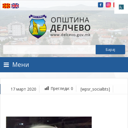
Прескокнете на содржината
Општина Делчево
Општина Делчево
Мени
Прегледи:
0
17 март 2020
[wpsr_socialbts]
ма
17,
202
1Т