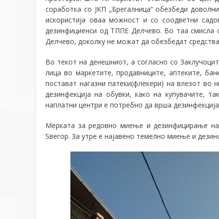
соработка со ЈКП „Брегалница“ обезбеди доволни 
искористија оваа можност и со соодветни садов
дезинфициенси од ТППЕ Делчево. Во таа смисла 
Делчево, доколку не можат да обезбедат средства 
Во текот на денешниот, а согласно со Заклучоци
лица во маркетите, продавниците, аптеките, бан
постават нагазни патеки(флекери) на влезот во 
дезинфекција на обувки, како на купувачите, та
наплатни центри е потребно да врша дезинфекција 
Мерката за редовно миење и дезинфицирање на 
Ѕвегор. За утре е најавено темелно миење и дези