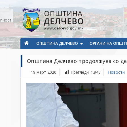
Прескокнете на содржината
апност
Општина Делчево
Општина Делчево
ОПШТИНА ДЕЛЧЕВО
ОРГАНИ НА ОПШТ
Општина Делчево продолжува со де
19 март 2020
Прегледи:
1.943
Новости