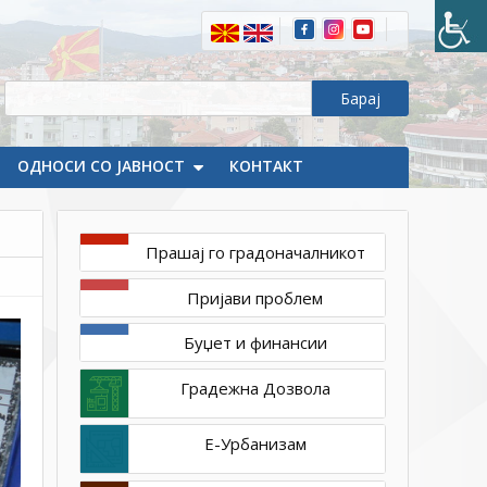
2020
1ТП1
Општина
Делчево
продолжува
со
дезинфекција
ОДНОСИ СО ЈАВНОСТ
на
КОНТАКТ
јавните
површини
Прашај го градоначалникот
Пријави проблем
Буџет и финансии
Градежна Дозвола
Е-Урбанизам