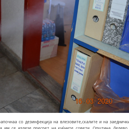
апочнаа со дезинфекција на влезовите,скалите и на заедничк
да им се излезе пресрет на куќните совети, Општина Делево