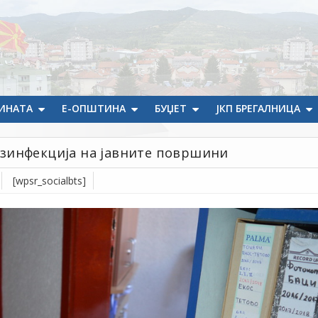
ИНАТА
Е-ОПШТИНА
БУЏЕТ
ЈКП БРЕГАЛНИЦА
зинфекција на јавните површини
[wpsr_socialbts]