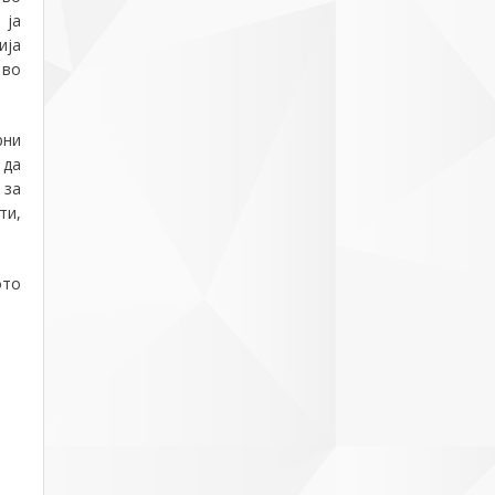
 ја
ија
 во
рни
 да
 за
ти,
ото