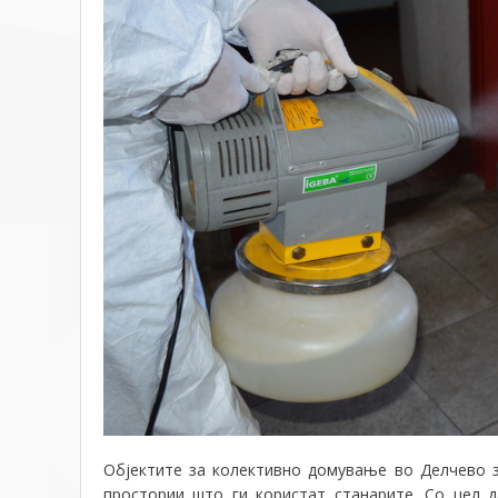
Објектите за колективно домување во Делчево з
простории што ги користат станарите. Со цел 