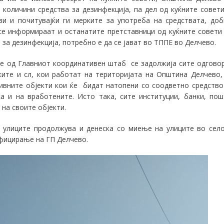
количини средства за дезинфекција, па дел од куќните совети
и и почитувајќи ги мерките за употреба на средствата, доб
се информираат и останатите претставници од куќните совети
за дезинфекција, потребно е да се јават во ТППЕ во Делчево.
те од Главниот координативен штаб се задолжија сите одгово
ките и сл, кои работат на територијата на Општина Делчево,
нивните објекти кои ќе бидат натопени со соодветно средство
ка и на вработените. Исто така, сите институции, банки, пош
на своите објекти.
улиците продолжува и денеска со миење на улиците во сел
нфицирање на ГП Делчево.