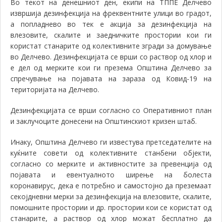
Во текот на денешниот ден, екипи на ТППЕ Делчево
извршија дезинфекција на фреквентните улици во градот,
а попладнево во тек е акција за дезинфекција на
влезовите, скалите и заедничките простории кои ги
користат станарите од колективните згради за домување
во Делчево. Дезинфекцијата се врши со раствор од хлор и
е дел од мерките кои ги презема Општина Делчево за
спречување на појавата на зараза од Ковид-19 на
територијата на Делчево.
Дезинфекцијата се врши согласно со Оперативниот план
и заклучоците донесени на Општинскиот кризен штаб.
Инаку, Општина Делчево ги известува претседателите на
куќните совети од колективните станбени објекти,
согласно со мерките и активностите за превенција од
појавата и евентуалното ширење на болеста
коронавирус, дека е потребно и самостојно да преземаат
секојдневни мерки за дезинфекција на влезовите, скалите,
помошните простории и др. простории кои се користат од
станарите, а раствор од хлор можат бесплатно да