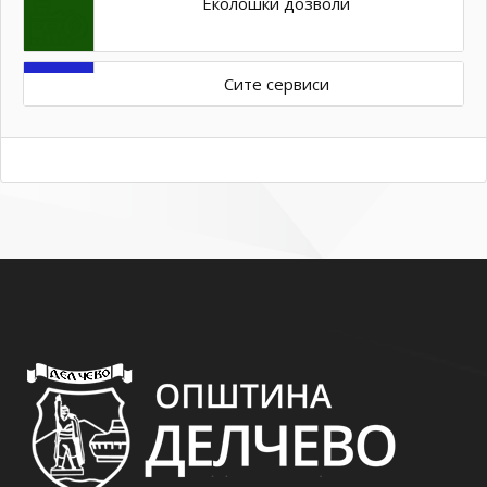
Еколошки дозволи
Сите сервиси