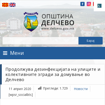
Прескокнете на содржината
Општина Делчево
Општина Делчево
Мени
Продолжува дезинфекцијата на улиците и
колективните згради за домување во
Делчево
Прегледи:
1.729
11 април 2020
Новости
[wpsr_socialbts]