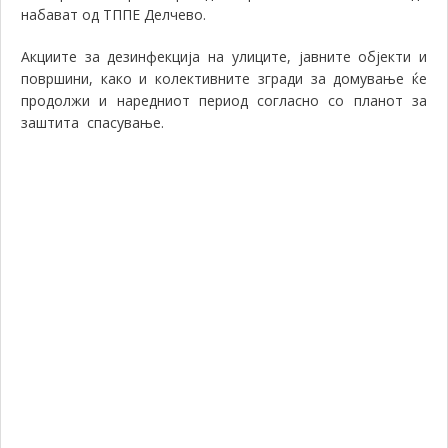
набават од ТППЕ Делчево.
Акциите за дезинфекција на улиците, јавните објекти и
површини, како и колективните згради за домување ќе
продолжи и наредниот период согласно со планот за
заштита спасување.