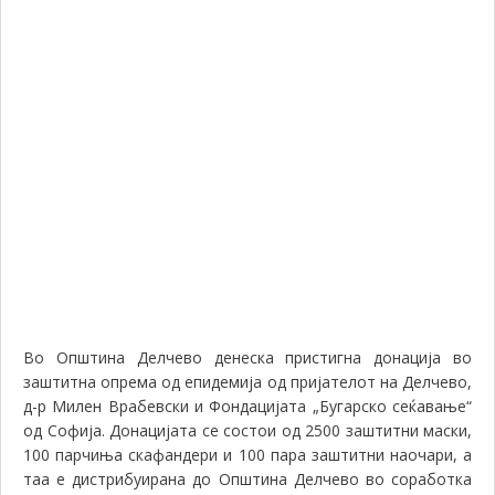
До
за
Де
од
д-
р
Вр
и
Фо
„Б
се
Во Општина Делчево денеска пристигна донација во
заштитна опрема од епидемија од пријателот на Делчево,
д-р Милен Врабевски и Фондацијата „Бугарско сеќавање“
од Софија. Донацијата се состои од 2500 заштитни маски,
100 парчиња скафандери и 100 пара заштитни наочари, а
таа е дистрибуирана до Општина Делчево во соработка