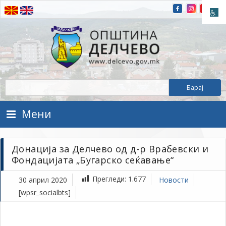
Прескокнете на содржината
Општина Делчево
Општина Делчево
Мени
Донација за Делчево од д-р Врабевски и
Фондацијата „Бугарско сеќавање“
Прегледи:
1.677
30 април 2020
Новости
Н
[wpsr_socialbts]
ап
30,
202
1Т