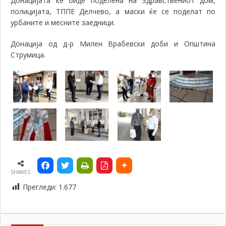
Донацијата ќе биде поделена на Здравствениот дом,
полицијата, ТППЕ Делчево, а маски ќе се поделат по
урбаните и мeсните заедници.
Донација од д-р Милен Врабевски доби и Општина
Струмица.
SHARES
Прегледи:
1.677