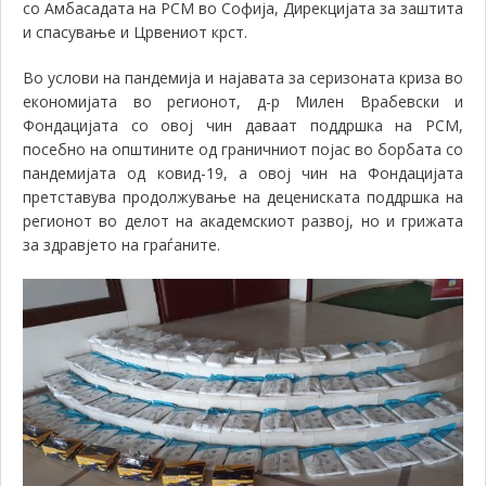
со Амбасадата на РСМ во Софија, Дирекцијата за заштита
и спасување и Црвениот крст.
Во услови на пандемија и најавата за серизоната криза во
економијата во регионот, д-р Милен Врабевски и
Фондацијата со овој чин даваат поддршка на РСМ,
посебно на општините од граничниот појас во борбата со
пандемијата од ковид-19, а овој чин на Фондацијата
претставува продолжување на децениската поддршка на
регионот во делот на академскиот развој, но и грижата
за здравјето на граѓаните.