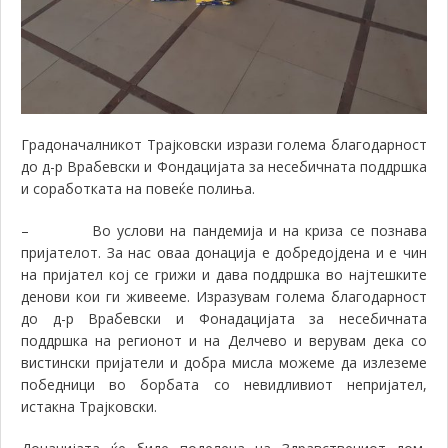
Градоначалникот Трајковски изрази голема благодарност
до д-р Врабевски и Фондацијата за несебичната поддршка
и соработката на повеќе полиња.
–
Во услови на пандемија и на криза се познава
пријателот. За нас оваа донација е добредојдена и е чин
на пријател кој се грижи и дава поддршка во најтешките
денови кои ги живееме. Изразувам голема благодарност
до д-р Врабевски и Фонадацијата за несебичната
поддршка на регионот и на Делчево и верувам дека со
вистински пријатели и добра мисла можеме да излеземе
победници во борбата со невидливиот непријател,
истакна Трајковски.