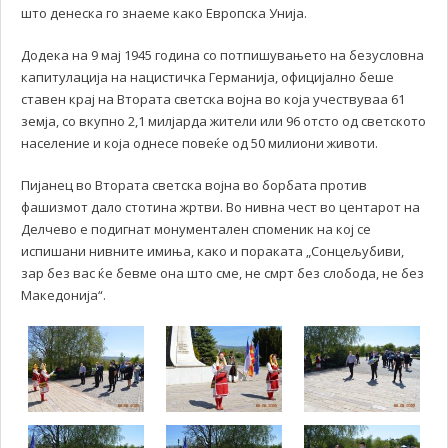
што денеска го знаеме како Европска Унија.
Додека на 9 мај 1945 година со потпишувањето на безусловна
капитулација на нацистичка Германија, официјално беше
ставен крај на Втората светска војна во која учествуваа 61
земја, со вкупно 2,1 милјарда жители или 96 отсто од светското
население и која однесе повеќе од 50 милиони животи.
Пијанец во Втората светска војна во борбата против
фашизмот дало стотина жртви. Во нивна чест во центарот на
Делчево е подигнат монументален споменик на кој се
испишани нивните имиња, како и пораката „Сонцељубиви,
зар без вас ќе бевме она што сме, не смрт без слобода, не без
Македонија“.