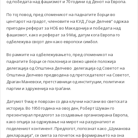
од победата над фашизмот и 70 години од Денот на Европа.
По тој повод, пред споменикот на паднатите борци во
центарот на градот, членовите на КУД „Гоце Делчев“ одржаа
пригоден реферат за НОБ во Македонија и победата над
фашизмот, како и реферат за 9 Мај, датум кога Европа го
одбележува својот ден како европски симбол.
Во рамките на одбележувањето, пред споменикот на
паднатите борци се поклонија и свежо цвеќе положија
делегација од Општина Делчево делегација од Советот на
Општина Делчево предводена од претседателот на Советот,
Драган Маневски, претставници од институции, политички
партии и здруженија на граѓани.
Датумот 9 мај е поврзан со два клучни настани во светската
историја. Во 1950 година на овој ден, Роберт Шуман го
презентирал предлогот за создавање организирана Европа,
како опција за одржување на мирот на разурнатиот и
поделениот континент. Предлогот, попознат како „Шуманова
декларација“, се смета за почеток на формирањето на она