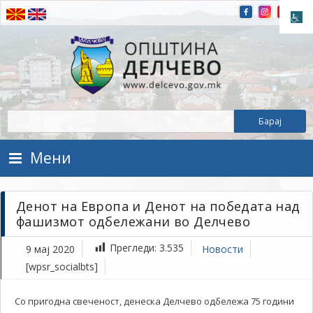
Прескокнете на содржината
Општина Делчево
Општина Делчево
Мени
Денот на Европа и Денот на победата над
фашизмот одбележани во Делчево
Прегледи:
3.535
9 мај 2020
Новости
[wpsr_socialbts]
Со пригодна свеченост, денеска Делчево одбележа 75 години