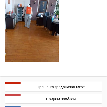
Прашај го градоначалникот
Пријави проблем