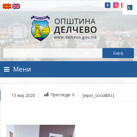
Прескокнете на содржината
Општина Делчево
Општина Делчево
Мени
Прегледи:
0
15 мај 2020
[wpsr_socialbts]
ма
15,
202
1Т