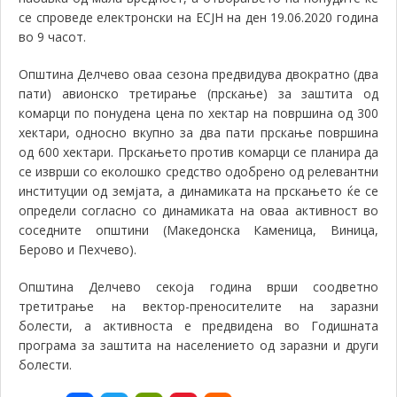
се спроведе електронски на ЕСЈН на ден 19.06.2020 година
во 9 часот.
Општина Делчево оваа сезона предвидува двократно (два
пати) авионско третирање (прскање) за заштита од
комарци по понудена цена по хектар на површина од 300
хектари, односно вкупно за два пати прскање површина
од 600 хектари. Прскањето против комарци се планира да
се изврши со еколошко средство одобрено од релевантни
институции од земјата, а динамиката на прскањето ќе се
определи согласно со динамиката на оваа активност во
соседните општини (Македонска Каменица, Виница,
Берово и Пехчево).
Општина Делчево секоја година врши соодветно
третитрање на вектор-преносителите на заразни
болести, а активноста е предвидена во Годишната
програма за заштита на населението од заразни и други
болести.