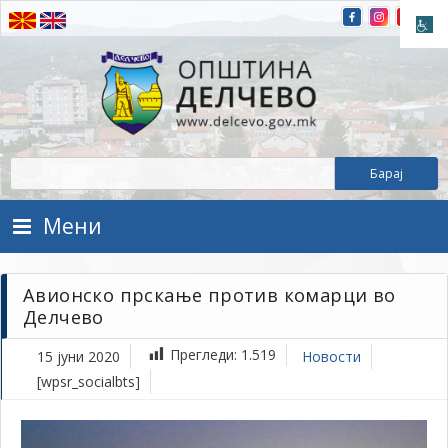
Прескокнете на содржината
Општина Делчево
Општина Делчево
Мени
Авионско прскање против комарци во
Делчево
Прегледи:
1.519
15 јуни 2020
Новости
[wpsr_socialbts]