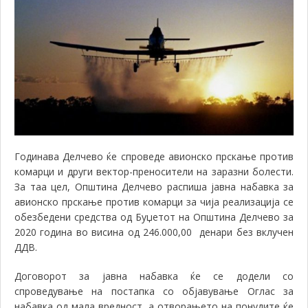
Годинава Делчево ќе спроведе авионско прскање против
комарци и други вектор-преносители на заразни болести.
За таа цел, Општина Делчево распиша јавна набавка за
авионско прскање против комарци за чија реализација се
обезбедени средства од Буџетот на Општина Делчево за
2020 година во висина од 246.000,00 денари без вклучен
ДДВ.
Договорот за јавна набавка ќе се додели со
спроведување на постапка со објавување Оглас за
набавка од мала вредност, а отворањето на понудите ќе