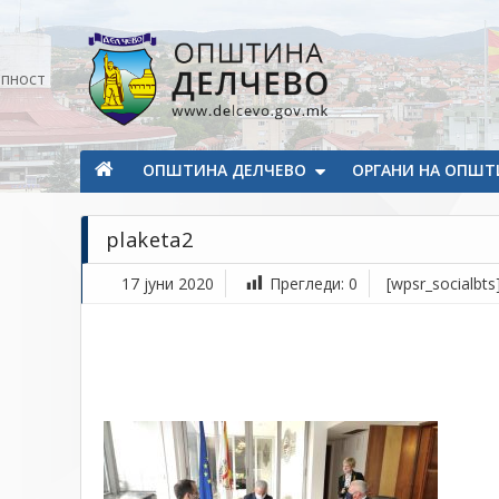
Прескокнете на содржината
апност
Општина Делчево
Општина Делчево
ОПШТИНА ДЕЛЧЕВО
ОРГАНИ НА ОПШТ
plaketa2
17 јуни 2020
Прегледи:
0
[wpsr_socialbts