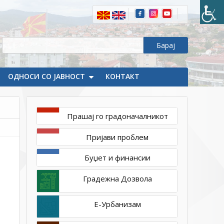
ОДНОСИ СО ЈАВНОСТ
КОНТАКТ
Прашај го градоначалникот
јуни
Пријави проблем
17,
2020
Буџет и финансии
1ТП1
plaketa2
Градежна Дозвола
Е-Урбанизам