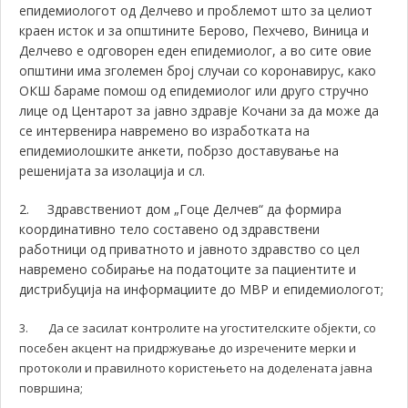
епидемиологот од Делчево и проблемот што за целиот
краен исток и за општините Берово, Пехчево, Виница и
Делчево е одговорен еден епидемиолог, а во сите овие
општини има зголемен број случаи со коронавирус, како
ОКШ бараме помош од епидемиолог или друго стручно
лице од Центарот за јавно здравје Кочани за да може да
се интервенира навремено во изработката на
епидемиолошките анкети, побрзо доставување на
решенијата за изолација и сл.
2.
Здравствениот дом „Гоце Делчев“ да формира
координативно тело составено од здравствени
работници од приватното и јавното здравство со цел
навремено собирање на податоците за пациентите и
дистрибуција на информациите до МВР и епидемиологот;
3.
Да се засилат контролите на угостителските објекти, со
посебен акцент на придржување до изречените мерки и
протоколи и правилното користењето на доделената јавна
површина;