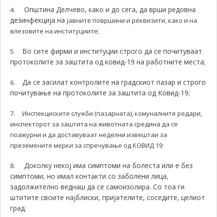
Општина Делчево, како и до сега, да врши редовна
4.
дезинфекција на
јавните површини и реквизити, како и на
влезовите на институциите;
Во сите фирми и институции строго да се почитуваат
5.
протоколите за заштита од ковид-19 на работните места;
Да се засилат контролите на градскиот пазар и строго
6.
почитување на протоколите за заштита од Ковид-19;
7. Инспекциските служби (пазарната), комуналните редари,
инспекторот за заштита на животната средина да се
поажурни и да доставуваат неделни извештаи за
преземените мерки за спречување од КОВИД 19;
Д
околку некој има симптоми на болеста или е без
8.
симптоми, но имал контакти со заболени лица,
задолжително веднаш да се самоизолира. Со тоа ги
штитите своите најблиски, пријателите, соседите, целиот
град.