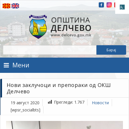
Прескокнете на содржината
Општина Делчево
Општина Делчево
Мени
Нови заклучоци и препораки од ОКШ
Делчево
Прегледи:
1.767
19 август 2020
Новости
[wpsr_socialbts]