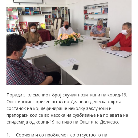
Поради зголемениот број случаи позитивни на ковид-19,
Општинскиот кризен штаб во Делчево денеска одржа
состанок на кој дефинираше неколку заклучоци и
препораки кои се во насока на сузбивање на појавата на
епидемија од ковид-19 на ниво на Општина Делчево.
1.
Соочени и со проблемот со отсуството на