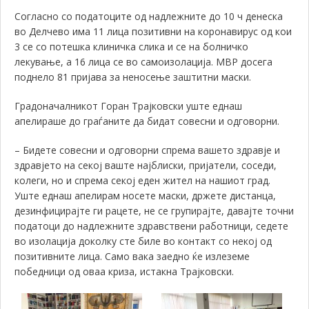
Согласно со податоците од надлежните до 10 ч денеска
во Делчево има 11 лица позитивни на коронавирус од кои
3 се со потешка клиничка слика и се на болничко
лекување, а 16 лица се во самоизолација. МВР досега
поднело 81 пријава за неносење заштитни маски.
Градоначалникот Горан Трајковски уште еднаш
апелираше до граѓаните да бидат совесни и одговорни.
–
Бидете совесни и одговорни спрема вашето здравје и
здравјето на секој ваште најблиски, пријатели, соседи,
колеги, но и спрема секој еден жител на нашиот град.
Уште еднаш апелирам носете маски, држете дистанца,
дезинфицирајте ги рацете, не се групирајте, давајте точни
податоци до надлежните здравствени работници, седете
во изолација доколку сте биле во контакт со некој од
позитивните лица. Само вака заедно ќе излеземе
победници од оваа криза, истакна Трајковски.