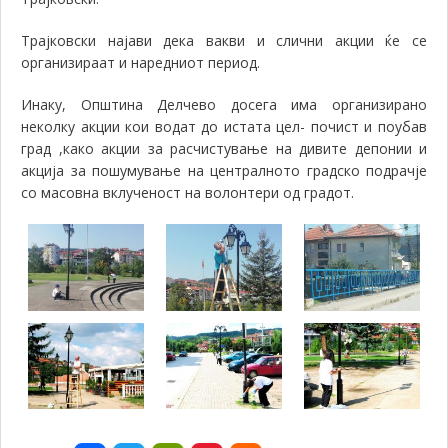
Трајковски најави дека вакви и слични акции ќе се
организираат и наредниот период.
Инаку, Општина Делчево досега има организирано
неколку акции кои водат до истата цел- почист и поубав
град ,како акции за расчистување на дивите депонии и
акција за пошумување на централното градско подрачје
со масовна вклученост на волонтери од градот.