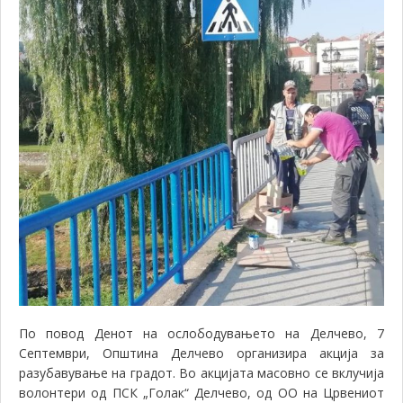
По повод Денот на ослободувањето на Делчево, 7
Септември, Општина Делчево организира акција за
разубавување на градот. Во акцијата масовно се вклучија
волонтери од ПСК „Голак“ Делчево, од ОО на Црвениот