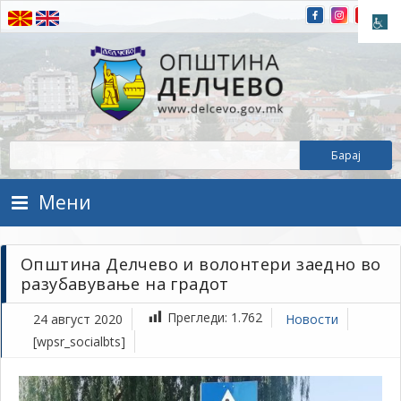
Прескокнете на содржината
Општина Делчево
Општина Делчево
Мени
Општина Делчево и волонтери заедно во
разубавување на градот
Прегледи:
1.762
24 август 2020
Новости
[wpsr_socialbts]