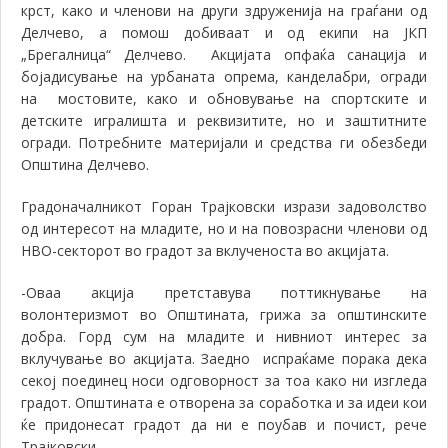
крст, како и членови на други здруженија на граѓани од
Делчево, а помош добиваат и од екипи на ЈКП
„Брегалница“ Делчево. Акцијата опфаќа санација и
бојадисување на урбаната опрема, канделабри, огради
на мостовите, како и обновување на спортските и
детските игралишта и реквизитите, но и заштитните
огради. Потребните материјали и средства ги обезбеди
Општина Делчево.
Градоначалникот Горан Трајковски изрази задоволство
од интересот на младите, но и на повозрасни членови од
НВО-секторот во градот за вклученоста во акцијата.
-Оваа акција претставува поттикнување на
волонтеризмот во Општината, грижа за општинските
добра. Горд сум на младите и нивниот интерес за
вклучување во акцијата. Заедно испраќаме порака дека
секој поединец носи одговорност за тоа како ни изгледа
градот. Општината е отворена за соработка и за идеи кои
ќе придонесат градот да ни е поубав и почист, рече
Трајковски.