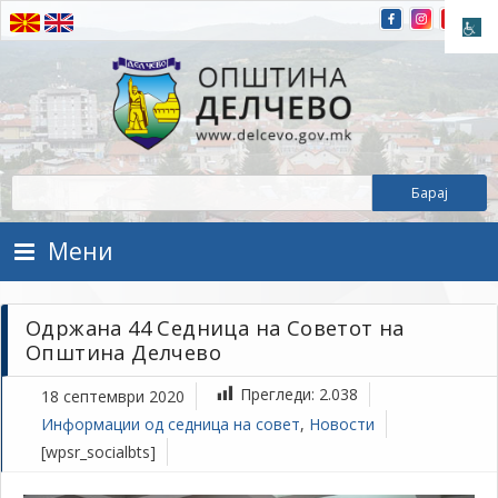
Прескокнете на содржината
Општина Делчево
Општина Делчево
Мени
Одржана 44 Седница на Советот на
Општина Делчево
Прегледи:
2.038
18 септември 2020
Информации од седница на совет
,
Новости
[wpsr_socialbts]