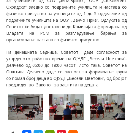
за учениците од СОУ „М.М.Брицо“, ООУ „Св.Климент
Охридски“ заедно со подрачните училишта и настава со
физичко присуство за учениците од 1 до 5 одделение од
подрачните училишта на ООУ „Ванчо Прке“. Одлуките од
Советот ќе бидат доставени до Комисијата формирана од
Владата на РСМ за разгледување барања за
организирање настава со физичко присуство.
На денешната Седница, Советот даде согласност за
утврденото работно време на ОЈУДГ „Весели Цветови“-
Делчево од 05:00 до 18:00 часот. Исто така, Советот на
Општина Делчево даде согласност за формирање групи
со помал број деца во ОЈУДГ „Весели Цветови“, од бројот
предвиден во Законот за заштита на децата.