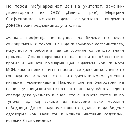
По повод Меѓународниот ден на учителот, заменик-
директорката на ООУ „Ванчо Прке“, Маријана
Стојменовска истакна дека актуелната пандемија
донесе
нови предизвици за учителите.
„
Нашата професија нè научила да бидеме во чекор
современите
,
со
текови
но и да ги сочуваме достоинството,
,
искуството и работата
да се соочиме со сè што значи
–
промена. Оживотворувањето на воспитно
образовниот
процес е нашата примарна цел. Одлуките кои ги носи
,
МОН
како и новиот тип на наставa со далечинско учење, го
совладуваме и заедно со нашите ученици имаме успешна
–
интернет
комуникација. Најмногу сме им благодарни на
нашите ученици кои уште на почетокот на учебната година
сфатија дека учењето и знаењето е нивната светлина во
тунелот од кој сакаме да излеземе како морални
победници. Да го зачуваме нашето здравје и да бидеме
,
одговорни кон задачите и новите наставни содржини
истакна Стоименовска.