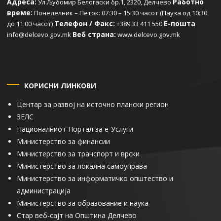
Адреса:
Работно
Ул.Љубомир Белогаски бр.1, 2320, Делчево
време:
Понеделник – Петок: 07:30 – 15:30 часот (Пауза од 10:30
Телефон / Факс:
Е-пошта
до 11:00 часот)
+389 33 411 550
Веб страна:
info@delcevo.gov.mk
www.delcevo.gov.mk
КОРИСНИ ЛИНКОВИ
Центар за развој на источно плански регион
ЗЕЛС
Националниот Портал за е-Услуги
Министерство за финансии
Министерство за транспорт и врски
Министерство за локална самоуправа
Министерство за информатичко општество и
администрација
Министерство за образование и наука
Стар веб-сајт на Општина Делчево