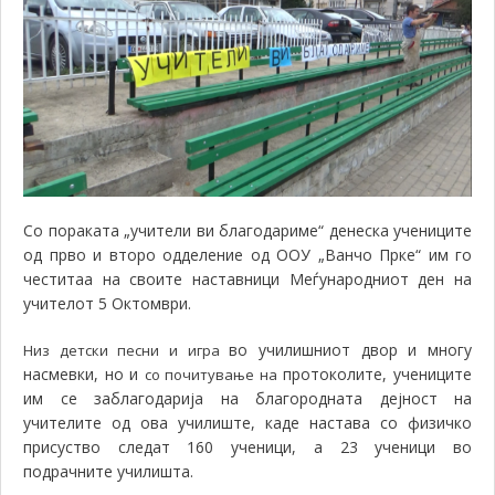
Со пораката „учители ви благодариме“ денеска учениците
од прво и второ одделение од ООУ „Ванчо Прке“ им го
честитаа на своите наставници Меѓународниот ден на
учителот 5 Октомври.
во училишниот двор и многу
Низ детски песни и игра
насмевки, но и
протоколите, учениците
со почитување на
им се заблагодарија на благородната дејност на
учителите од ова училиште, каде настава со физичко
присуство следат 160 ученици, а 23 ученици во
подрачните училишта.