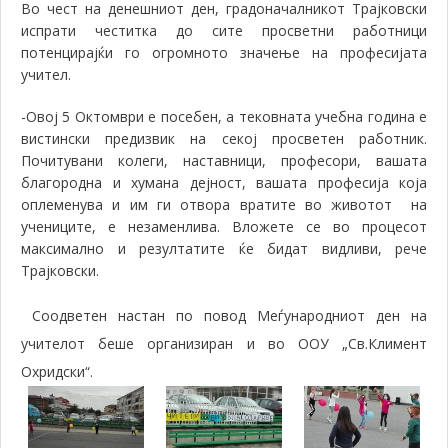
Во чест на денешниот ден, градоначалникот Трајковски
испрати честитка до сите просветни работници
потенцирајќи го огромното значење на професијата
учител.
-Овој 5 Октомври е посебен, а тековната учебна година е
вистински предизвик на секој просветен работник.
Почитувани колеги, наставници, професори, вашата
благородна и хумана дејност, вашата професија која
оплеменува и им ги отвора вратите во животот на
учениците, е незаменлива. Вложете се во процесот
максимално и резултатите ќе бидат видливи, рече
Трајковски.
Соодветен настан по повод Меѓународниот ден на
учителот беше организиран и во ООУ „Св.Климент
Охридски“.