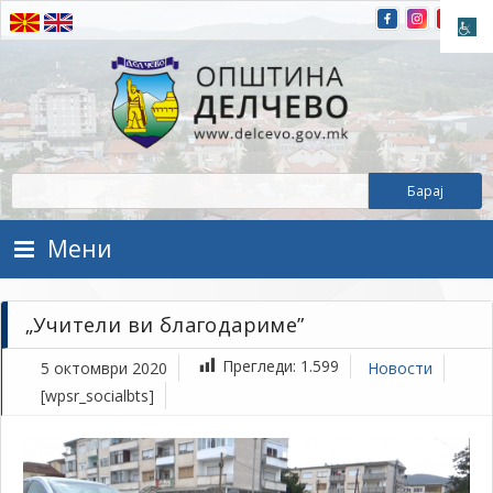
Прескокнете на содржината
Општина Делчево
Општина Делчево
Мени
„Учители ви благодариме”
Прегледи:
1.599
5 октомври 2020
Новости
[wpsr_socialbts]