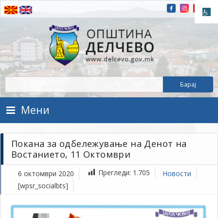
Прескокнете на содржината
Општина Делчево
Општина Делчево
Мени
Покана за одбележување на Денот на
Востанието, 11 Октомври
Прегледи:
1.705
6 октомври 2020
Новости
[wpsr_socialbts]