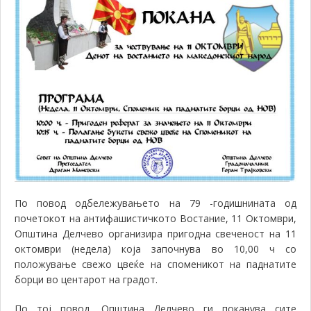
По повод одбележувањето на 79 -годишнината од
почетокот на антифашистичкото Востание, 11 Октомври,
Општина Делчево организира пригодна свеченост на 11
октомври (недела) која започнува во 10,00 ч со
положување свежо цвеќе на споменикот на паднатите
борци во центарот на градот.
По тој повод, Општина Делчево ги поканува сите