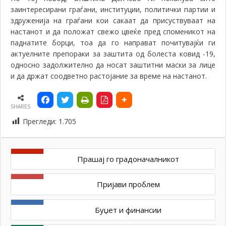
заинтересирани граѓани, институции, политички партии и
здруженија на граѓани кои сакаат да присуствуваат на
настанот и да положат свежо цвеќе пред споменикот на
паднатите борци, тоа да го направат почитувајќи ги
актуелните препораки за заштита од болеста ковид -19,
односно задолжително да носат заштитни маски за лице
и да држат соодветно растојание за време на настанот.
SHARES
Прегледи:
1.705
Прашај го градоначалникот
Пријави проблем
Буџет и финансии