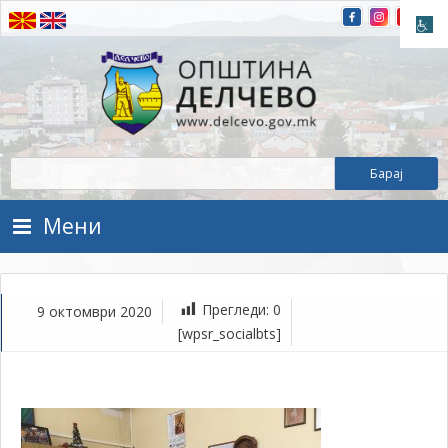
Прескокнете на содржината
Општина Делчево
Општина Делчево
Мени
Прегледи:
0
9 октомври 2020
ок
[wpsr_socialbts]
9,
202
1Т