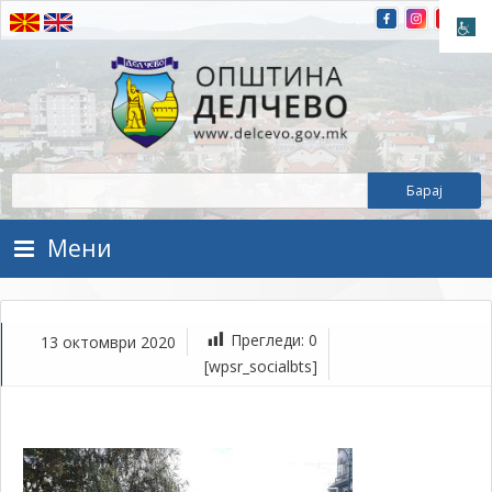
Прескокнете на содржината
Општина Делчево
Општина Делчево
Мени
Прегледи:
0
13 октомври 2020
ок
[wpsr_socialbts]
13,
202
1Т