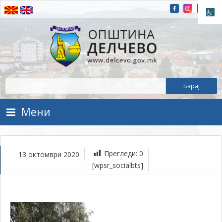
Прескокнете на содржината
Општина Делчево
Општина Делчево
Мени
Прегледи:
0
13 октомври 2020
ок
[wpsr_socialbts]
13,
202
1Т