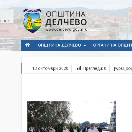
Прескокнете на содржината
апност
Општина Делчево
Општина Делчево
ОПШТИНА ДЕЛЧЕВО
ОРГАНИ НА ОПШТ
13 октомври 2020
Прегледи:
0
[wpsr_soc