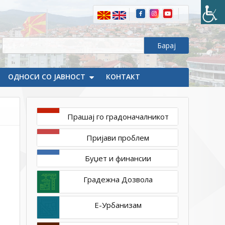
ОДНОСИ СО ЈАВНОСТ
КОНТАКТ
Прашај го градоначалникот
октомври
13,
Пријави проблем
2020
1ТП1
Буџет и финансии
Градежна Дозвола
Е-Урбанизам