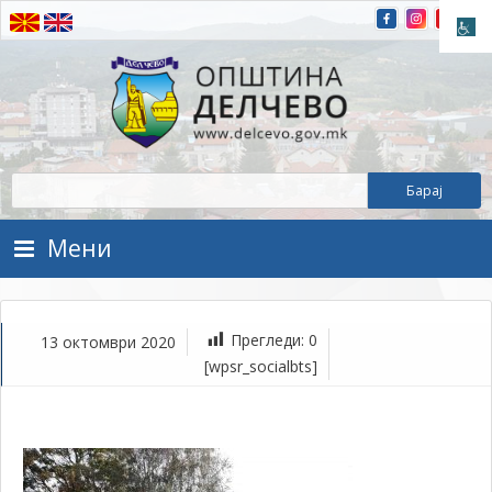
Прескокнете на содржината
Општина Делчево
Општина Делчево
Мени
Прегледи:
0
13 октомври 2020
ок
[wpsr_socialbts]
13,
202
1Т