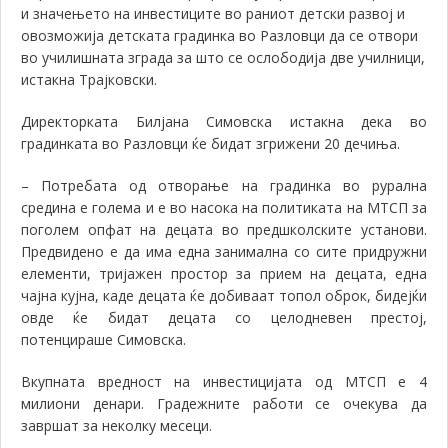
и значењето на инвестиците во раниот детски развој и
овозможија детската градинка во Разловци да се отвори
во училишната зграда за што се ослободија две училници,
истакна Трајковски.
Директорката Билјана Симовска истакна дека во
градинката во Разловци ќе бидат згрижени 20 дечиња.
–
Потребата од отворање на градинка во рурална
средина е голема и е во насока на политиката на МТСП за
поголем опфат на децата во предшколските установи.
Предвидено е да има една занимална со сите придружни
елементи, тријажен простор за прием на децата, една
чајна кујна, каде децата ќе добиваат топол оброк, бидејќи
овде ќе бидат децата со целодневен престој,
потенцираше Симовска.
Вкупната вредност на инвестицијата од МТСП е 4
милиони денари. Градежните работи се очекува да
завршат за неколку месеци.