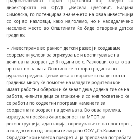
градоначалникот Горан Трајковски кој заедно со
директорката на ОЈУДГ „Весели цветови“, Билјана
Симовска, го потенцираа значењето на оваа инвестиција
со кој во Разловци, како најголемо, но и наоддалечено
населено место во Општината ќе биде отворена детска
градинка.
– Инвестираме во раниот детски развој и создаваме
современи услови за згрижување и воспитување на
дечиња на возраст до 6 години во с. Разловци, со што за
прв пат во нашата Општина се отвора градинка во
рурална средина. Ценам дека отворањето на детската
градинка многу ќе помогне на младите родители кои
имаат работни обврски и ќе знаат дека додека тие се на
работа, нивните деца се згрижени и со нив посветено ќе
се работи по содветни програми наменети за
соодветната возраст на дечињата. Во оваа прилика,
изразувам посебна благодарност на МТСП за
реконструкција, адаптација, опремувањето на просторот,
а воедно и на одговорните лица во ООУ „Св.Климент
Охридски“ кои излегоа пресрет и ја препознаа потребата