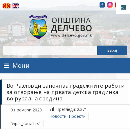
Прескокнете на содржината
Општина Делчево
Општина Делчево
Мени
Во Разловци започнаа градежните работи
за отворање на првата детска градинка
во рурална средина
Прегледи:
2.271
9 ноември 2020
Новости
,
Проекти
[wpsr_socialbts]