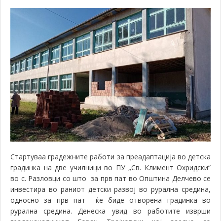
Стартуваа градежните работи за преадаптација во детска
градинка на две училници во ПУ „Св. Климент Охридски“
во с. Разловци со што за прв пат во Општина Делчево се
инвестира во раниот детски развој во рурална средина,
односно за прв пат ќе биде отворена градинка во
рурална средина. Денеска увид во работите изврши