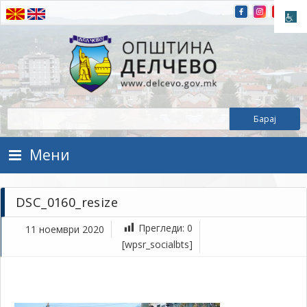
Прескокнете на содржината
Општина Делчево
Општина Делчево
Мени
DSC_0160_resize
Прегледи:
0
11 ноември 2020
но
[wpsr_socialbts]
11,
202
1Т
DS