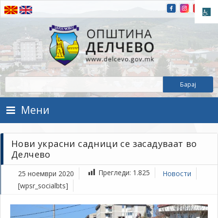
Прескокнете на содржината
Општина Делчево
Општина Делчево
Мени
Нови украсни садници се засадуваат во
Делчево
Прегледи:
1.825
25 ноември 2020
Новости
[wpsr_socialbts]