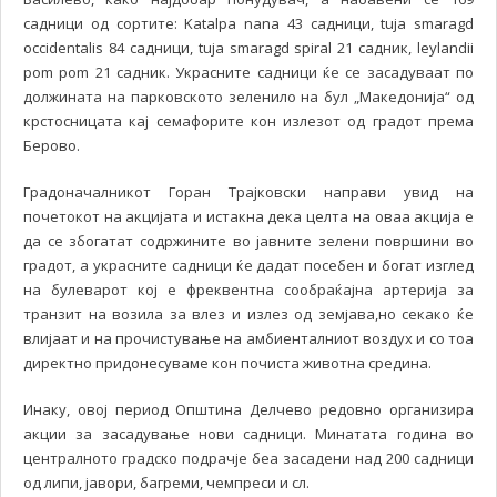
садници од сортите: Katalpa nana 43 садници, tuja smaragd
occidentalis 84 садници, tuja smaragd spiral 21 садник, leylandii
pom pom 21 садник. Украсните садници ќе се засадуваат по
должината на парковското зеленило на бул „Македонија“ од
крстосницата кај семафорите кон излезот од градот према
Берово.
Градоначалникот Горан Трајковски направи увид на
почетокот на акцијата и истакна дека целта на оваа акција е
да се збогатат содржините во јавните зелени површини во
градот, а украсните садници ќе дадат посебен и богат изглед
на булеварот кој е фреквентна сообраќајна артерија за
транзит на возила за влез и излез од земјава,но секако ќе
влијаат и на прочистување на амбиенталниот воздух и со тоа
директно придонесуваме кон почиста животна средина.
Инаку, овој период Општина Делчево редовно организира
акции за засадување нови садници. Минатата година во
централното градско подрачје беа засадени над 200 садници
од липи, јавори, багреми, чемпреси и сл.