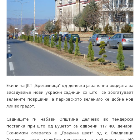
Екипи на ЈКП „Брегалница“ од денеска ја започна акцијата за
засадување нови украсни садници со што се збогатуваат
зелените површини, а парковското зеленило ќе добие нов
лик во градот.
Садниците ги набави Општина Делчево во тендерска
постапка при што од Буџетот се одвоени 117 460 денари.
Економски оператор е „Градина цвет“ од с. Владиевци
Василево, како најдобар понудувач, а набавени се 169