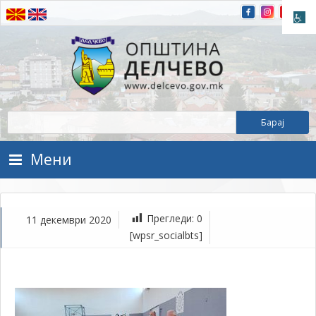
Прескокнете на содржината
Општина Делчево
Општина Делчево
Мени
Прегледи:
0
11 декември 2020
де
[wpsr_socialbts]
11,
202
1Т