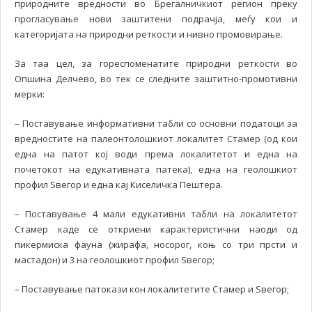
природните вредности во Брегалничкиот регион преку
прогласување нови заштитени подрачја, меѓу кои и
категоријата на природни реткости и нивно промовирање.
За таа цел, за гореспоменатите природни реткости во
Опшина Делчево, во тек се следните заштитно-промотивни
мерки:
– Поставување информативни табли со основни податоци за
вредностите на палеонтолошкиот локалитет Стамер (од кои
една на патот кој води према локалитетот и една на
почетокот на едукативната патека), една на геолошкиот
профил Ѕвегор и една кај Киселичка Пештера.
– Поставување 4 мали едукативни табли на локалитетот
Стамер каде се откриени карактеристични наоди од
пикермиска фауна (жирафа, носорог, коњ со три прсти и
мастадон) и 3 на геолошкиот профил Ѕвегор;
– Поставување патокази кон локалитетите Стамер и Ѕвегор;