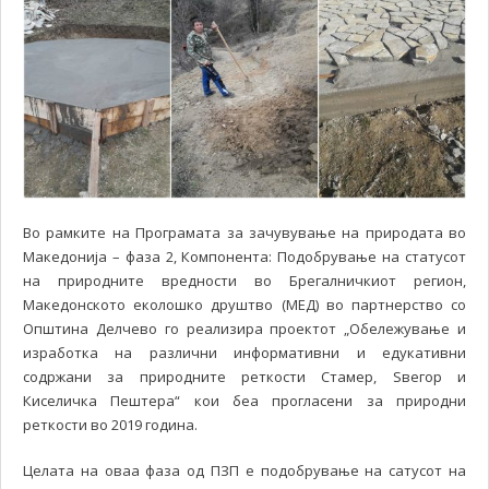
Во рамките на Програмата за зачувување на природата во
Македонија – фаза 2, Компонента: Подобрување на статусот
на природните вредности во Брегалничкиот регион,
Македонското еколошко друштво (МЕД) во партнерство со
Општина Делчево го реализира проектот „Обележување и
изработка на различни информативни и едукативни
содржани за природните реткости Стамер, Ѕвегор и
Киселичка Пештера“ кои беа прогласени за природни
реткости во 2019 година.
Целата на оваа фаза од ПЗП е подобрување на сатусот на