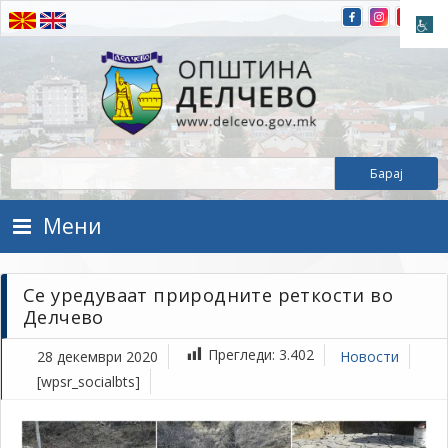
Прескокнете на содржината
Општина Делчево
Општина Делчево
Мени
Се уредуваат природните реткости во
Делчево
Прегледи:
3.402
28 декември 2020
Новости
[wpsr_socialbts]