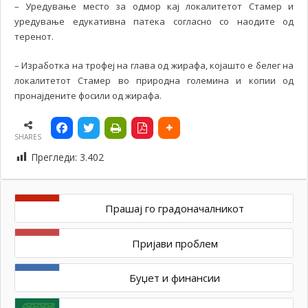
– Уредување место за одмор кај локалитетот Стамер и
уредување едукативна патека согласно со наодите од
теренот.
– Изработка на трофеј на глава од жирафа, којашто е белег на
локалитетот Стамер во природна големина и копии од
пронајдените фосили од жирафа.
SHARES
Прегледи:
3.402
Прашај го градоначалникот
Пријави проблем
Буџет и финансии