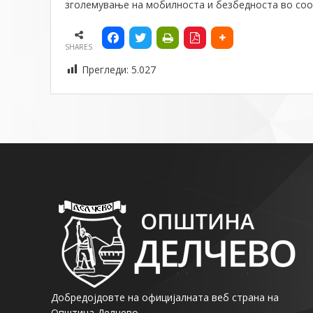
зголемување на мобилноста и безбедноста во соо
SHARES
Прегледи:
5.027
Добредојдовте на официјалната веб страна на
Општина Делчево.