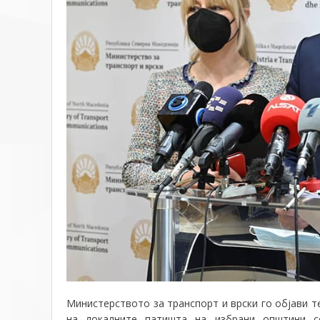
Министерството за транспорт и врски го
објави т
на локалните патишта на избрани општини с