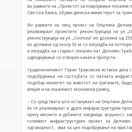
во
рамки
те
на
„
Проектот за поврзување локални 
Светска банка, објави денеска министерот за транс
Во рамките на овој проект на Општина Делчев
реализираат проектите: реконструкција на ул 
реконструкција на ул. „Скопска“ во должина од 250
во должина од околу
5
0 м. со изградба на потпоре
и изградба на стариот локален пат Делчево-Траб
одводнување со отворен канал и пропусти.
Градоначалникот Горан Трајковски истакна дека с
подобрување на состојбата со патната инфраст
подобар квалитет на животот на граѓаните, бидеј
влијае и на локалниот економски развој.
–
Со средствата што остануваат на Општина Делче
ќе се реализираат и други инфараструктурни прое
преку месните и урбаните заедници, всушност, к
големиот инфраструктурен проект за Делчево
одговорност
,
има за цел подобрување на пристапо