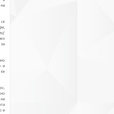
 на
 се
ри,
ец“
ако
за
лно
о и
 ќе
ос,
сно
 на
ата
о и