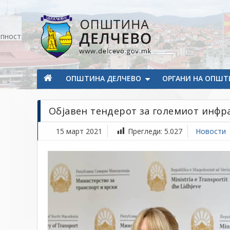
Прескокнете на содржината
апност
Општина Делчево
Општина Делчево
ОПШТИНА ДЕЛЧЕВО
ОРГАНИ НА ОПШТ
Објавен тендерот за големиот инфр
15 март 2021
Прегледи:
5.027
Новости