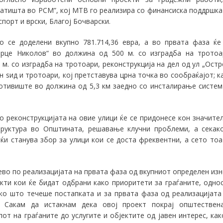
патишта во РСМ”
, кој МТВ го реализира со финансиска поддршка
порт и врски, Благој Бочварски.
о се доделени
вкупно 781.714,36 евра, а во првата фаза ќе
„Орце Николов“ во должина од 500 м. со изградба на тротоа
 м. со изградба на тротоари, реконструкција на дел од ул „Остр
н ѕид и тротоари, кој претставува црна точка во сообраќајот; к
отивиште во должина од 5,3 км заедно со инсталирање систем
о реконструкцијата на овие улици ќе се придонесе кон значите
руктура во Општината, решавање клучни проблеми, а секак
ќи станува збор за улици кои се доста фреквентни, а сето тоа
во по реализацијата на првата фаза од вкупниот определен изн
кти кои ќе бидат одбрани како приоритети за граѓаните, одно
ако што течеше постапката и за првата фаза од реализацијата
. Сакам да истакнам дека овој проект п
окрај општествен
т на граѓаните до услугите и објектите од јавен интерес, как