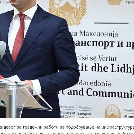
ендерот за градежни работи за подобрување на инфраструктур
огласно изработени основни проекти за градежни работи