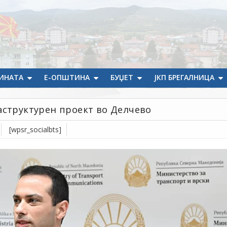
ИНАТА
Е-ОПШТИНА
БУЏЕТ
ЈКП БРЕГАЛНИЦА
аструктурен проект во Делчево
[wpsr_socialbts]