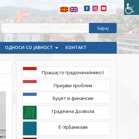
2021
1ТП1
Објавен
тендерот
за
големиот
инфраструктурен
ОДНОСИ СО ЈАВНОСТ
КОНТАКТ
проект
во
Делчево
Прашај го градоначалникот
Пријави проблем
Буџет и финансии
Градежна Дозвола
Е-Урбанизам