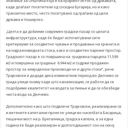
значење за Општина која е на крајниот исток од државата,
каде доаѓаат посетители од соседна Бугарија, но и како
транзитно место, често посетувано од граѓани од цела
држава и пошироко.
„Целта е да добиеме современ градски пазар со целата
инфраструктура, каде ќе бидат испочитувани сите
критериуми за соодветно чување и продавање на храната и
на најразновидната стока, како и соодветен паркинг простор.
Градскиот пазар е со површина на градежна парцела 11.599
м2 и површина за градење 6.944 м2 и содржи продажен
простор за земјоделски производи но и други стоки“, рече
Трајковски и додаде дека изминатиов период во Делчево се
града улици онаму каде што канализации, се работи да се
подобриме квалитетот на водата за пиење и да се обезбеди
чиста вода за Делчево.
Дополнително како што подвлече Трајковски, реализирани се
и ветените капитални проекти: улици во населбата Басарица,
пешачки мост на р. Брегалница, градска капела, а за една
година ќе биде реализиран и долгогодишниот сон на секој