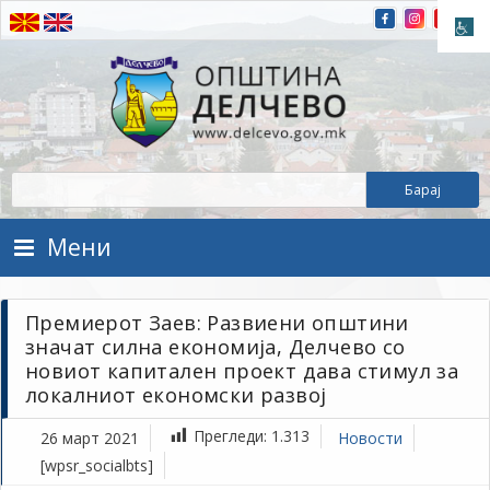
Прескокнете на содржината
Општина Делчево
Општина Делчево
Мени
Премиерот Заев: Развиени општини
значат силна економија, Делчево со
новиот капитален проект дава стимул за
локалниот економски развој
Прегледи:
1.313
26 март 2021
Новости
[wpsr_socialbts]