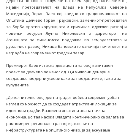
дејности во кои се вклучени најголем број од населението“,
изјави претседателот на Влада на Република Северна
Македонија, Зоран Заев кој заедно со градоначалникот на
Општина Делчево Горан Трајковски, заменикот-претседател
за борба против корупцијата и криминал, одржлив развој и
човечки ресурси Љупчо Николовски и директорот на
Агенцијата за финансиска поддршка во земјоделството и
руралниот развој, Никица Бачовски го означија почетокот на
изградба на современиот градски пазар.
Премиерот Заев истакна дека целта на овој капитален
проект за Делчево во износ од 33,4 милиони денари е
создавање модерни услови како за продавачите, така и за
купувачите.
„Дополнително овој дел на градот добива современ урбан
изглед со можност да се создадат атрактивни локации за
идни нови градби. Развиени општини значат силна
економија. Во таа насока Владата континуирано се залага за
рамномерен регионален развој и јакнење на
инфраструктурата на општинско ниво. Ја зајакнуваме