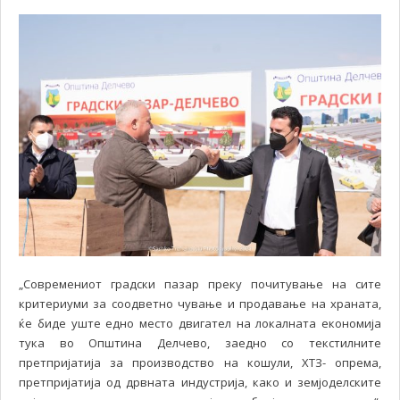
„Современиот градски пазар преку почитување на сите
критериуми за соодветно чување и продавање на храната,
ќе биде уште едно место двигател на локалната економија
тука во Општина Делчево, заедно со текстилните
претпријатија за производство на кошули, ХТЗ- опрема,
претпријатија од дрвната индустрија, како и земјоделските