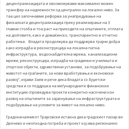
децентрализацијата и овозможуваме максимално можен
трансфер на надлежности од централно на локално ниво. За
таа цел започнавме реформа за унапредување на
фискалната децентрализација преку реализирање на 3
главни столба и тоа раст на приходите на општините, отплата
на долговите, како и домаќинско, транспарентно и отчетно
работење. Владата продолжува да поддржува трајни добра
како изградба и реконструкција на локална патна
инфраструктура, водоснабдителна мрежа, канализациони
мрежи, реконструкција, изградба на градинки и училишта и
спортски објекти, здравствени установи, за подобрување на
животот на граѓаните, за нови вработувања и економски
развој“, изјави Заев и рече дека Владата со буџетски
средства и со поддршка на меѓународните финансиски
институции спроведува проекти конкретно насочени кон
развој на општините за зајакнување на инфраструктурата и
подобрување на условите за живот на локално ниво.
Градоначалникот Трајковски истакна дека градскиот пазар во
Делчево е неопходна потреба и проект кој има регионално