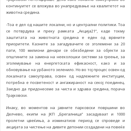
континуитет се вложува во унапредување на квалитетот на
животна средина.
-Тоа е дел од нашите локални, но и централни политики. Тоа
се потврдува и преку рамката „Акција21“, каде токму
заштитата на животната средина е еден од врвните
приоритети. Казните за загадувачите се зголемени за 20
пати, 100 милиони денари се обезбедени за објекти за
општините за замена на нееколошки системи за греење, за
зголемување на енергетската ефикасност, како и за
обновување на урбаното зеленило. Но во тој процес освен од
локалната самоуправа, освен од надлежните институции,
потребна е посветеност и ангажираност на секој поединец.
Заедно да придонесеме за чиста и здрава средина, порача
Трајковски.
Инаку, во моментов на јавните парковски површини во
Делчево, екипи на ЈКП „Брегалница“ засадуваат и 1000
пролетни цвеќиња, а изминатиов период се спроведе и
акцијата за чистење на дивите депонии создадени на повеќе