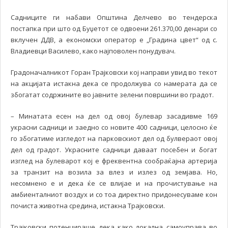
Садниците ги набави Општина Делчево во тендерска
постапка при што од Буџетот се одвоени 261.370,00 денари со
вклучен ДДВ, а економски оператор е „Градина цвет“ од с.
Владиевци Василево, како најповолен понудувач.
Градоначалникот Горан Трајковски кој направи увид во текот
на акцијата истакна дека се продолжува со намерата да се
збогатат содржините во јавните зелени површини во градот.
– Минатата есен на дел од овој булевар засадивме 169
украсни садници и заедно со новите 400 садници, целосно ќе
го збогатиме изгледот на парковскиот дел од булвераот овој
дел од градот. Украсните садници даваат посебен и богат
изглед на булеварот кој е фреквентна сообраќајна артерија
за транзит на возила за влез и излез од земјава. Но,
несомнено е и дека ќе се влијае и на прочистување на
амбиенталниот воздух и со тоа директно придонесуваме кон
почиста животна средина, истакна Трајковски.
Трајковски потенцираше дека како локална самоуправа во