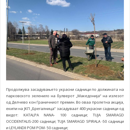
Продолжува засадувањето украсни садници по должината на
парковското зеленило на булверот „Македонија“ на излезот
од Делчево кон Граничниот премин. Во оваа пролетна акција,
екипи на ЈКП „Брегалница“ засадуваат 400 украсни садници од
видот: KATALPA NANA- 100 садници; TUJA SMARAGD
OCCIDENTALIS-200 садници; TUJA SMARAGD SPIRALA -50 садници
и LEYLANDII POM POM- 50 садници;