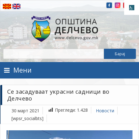
Прескокнете на содржината
Општина Делчево
Општина Делчево
Мени
Се засадуваат украсни садници во
Делчево
Прегледи:
1.428
30 март 2021
Новости
[wpsr_socialbts]