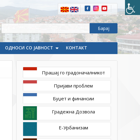
ОДНОСИ СО ЈАВНОСТ
КОНТАКТ
Прашај го градоначалникот
април
14,
Пријави проблем
2021
1ТП1
Буџет и финансии
Градежна Дозвола
Е-Урбанизам