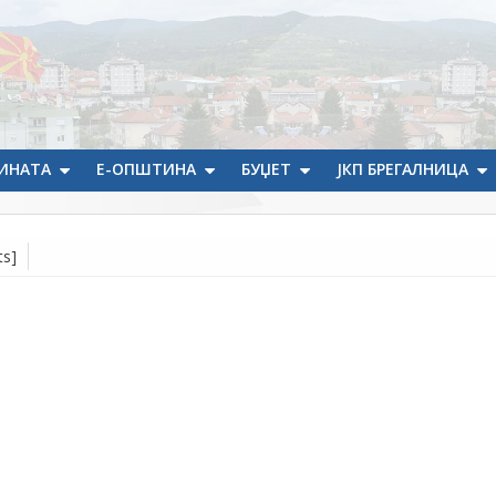
ИНАТА
Е-ОПШТИНА
БУЏЕТ
ЈКП БРЕГАЛНИЦА
ts]