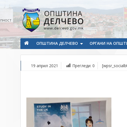
Прескокнете на содржината
апност
Општина Делчево
Општина Делчево
ОПШТИНА ДЕЛЧЕВО
ОРГАНИ НА ОПШТ
19 април 2021
Прегледи:
0
[wpsr_socialb