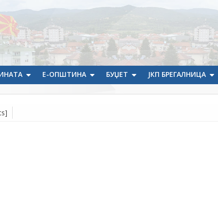
ИНАТА
Е-ОПШТИНА
БУЏЕТ
ЈКП БРЕГАЛНИЦА
ts]