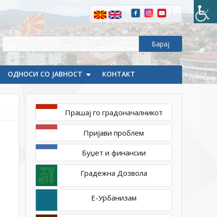
ОДНОСИ СО ЈАВНОСТ
КОНТАКТ
Прашај го градоначалникот
април
19,
Пријави проблем
2021
1ТП1
Буџет и финансии
Градежна Дозвола
Е-Урбанизам