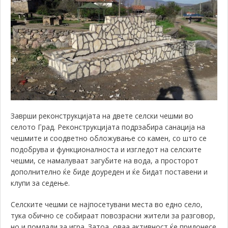
Заврши реконструкцијата на двете селски чешми во
селото Град. Реконструкцијата подрзабира санација на
чешмите и соодветно обложување со камен, со што се
подобрува и функционалноста и изгледот на селските
чешми, се намалуваат загубите на вода, а просторот
дополнително ќе биде доуреден и ќе бидат поставени и
клупи за седење.
Селските чешми се најпосетувани места во едно село,
тука обично се собираат повозрасни жители за разговор,
но и помлади за игра. Затоа, оваа активност ќе придонесе