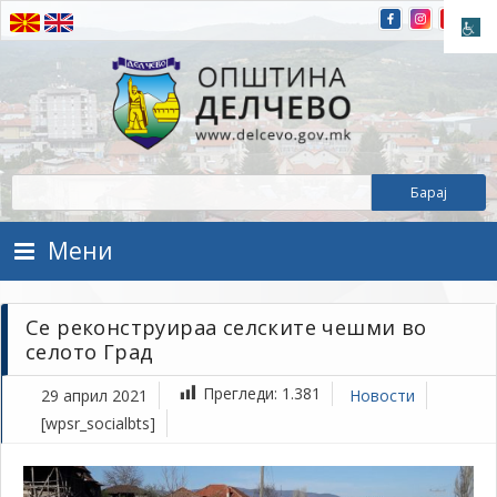
Прескокнете на содржината
Општина Делчево
Општина Делчево
Мени
Се реконструираа селските чешми во
селото Град
Прегледи:
1.381
29 април 2021
Новости
[wpsr_socialbts]