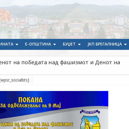
ИНАТА
Е-ОПШТИНА
БУЏЕТ
ЈКП БРЕГАЛНИЦА
Денот на победата над фашизмот и Денот на
[wpsr_socialbts]