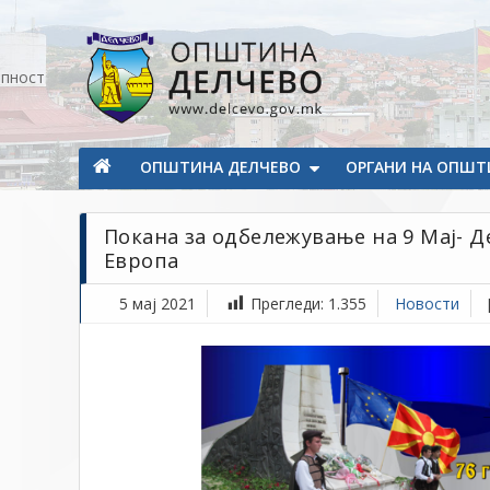
Прескокнете на содржината
апност
Општина Делчево
Општина Делчево
ОПШТИНА ДЕЛЧЕВО
ОРГАНИ НА ОПШТ
Покана за одбележување на 9 Мај- 
Европа
5 мај 2021
Прегледи:
1.355
Новости