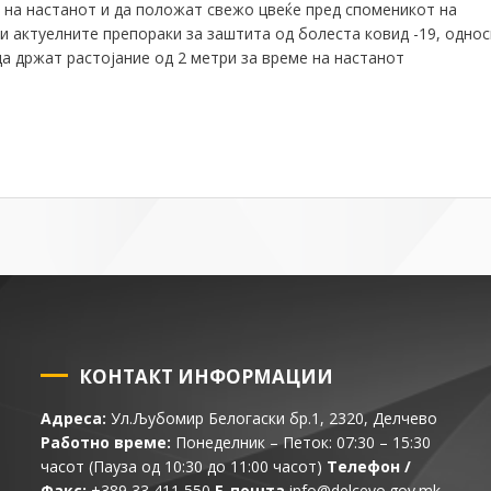
т на настанот и да положат свежо цвеќе пред споменикот на
ги актуелните препораки за заштита од болеста ковид -19, одно
а држат растојание од 2 метри за време на настанот
КОНТАКТ ИНФОРМАЦИИ
Адреса:
Ул.Љубомир Белогаски бр.1, 2320, Делчево
Работно време:
Понеделник – Петок: 07:30 – 15:30
часот (Пауза од 10:30 до 11:00 часот)
Телефон /
Факс:
+389 33 411 550
Е-пошта
info@delcevo.gov.mk