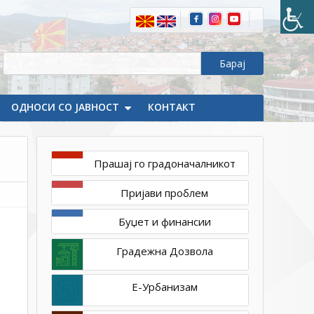
Мај-
Денот
на
победата
над
фашизмот
ОДНОСИ СО ЈАВНОСТ
и
КОНТАКТ
Денот
на
Европа
Прашај го градоначалникот
Пријави проблем
Буџет и финансии
Градежна Дозвола
Е-Урбанизам