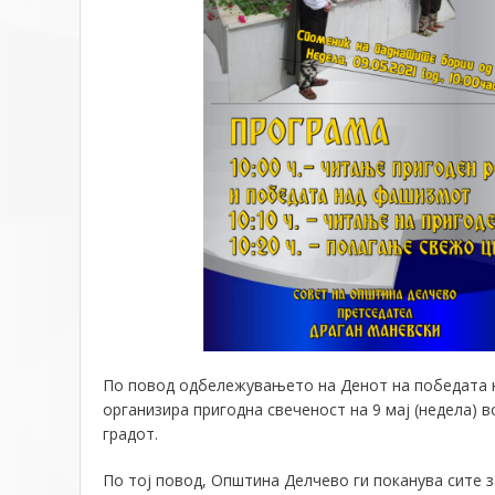
По повод одбележувањето на Денот на
победата 
организира пригодна свеченост на 9 мај (недела) 
градот.
По тој повод, Општина Делчево ги поканува сите з