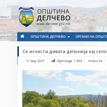
Прескокнете на содржината
апност
Општина Делчево
Општина Делчево
ОПШТИНА ДЕЛЧЕВО
ОРГАНИ НА ОПШТ
Се исчисти дивата депонија кај сел
11 мај 2021
Прегледи:
1.304
Новости