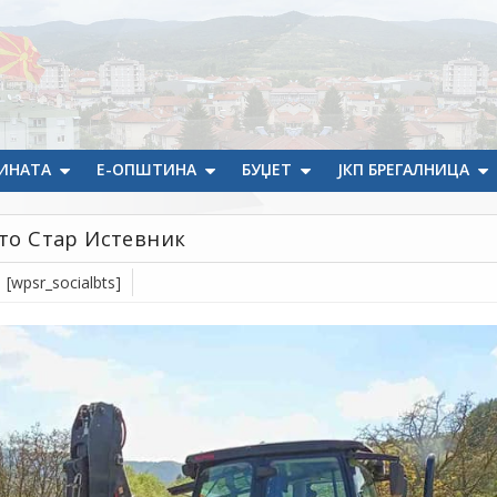
ИНАТА
Е-ОПШТИНА
БУЏЕТ
ЈКП БРЕГАЛНИЦА
ото Стар Истевник
[wpsr_socialbts]