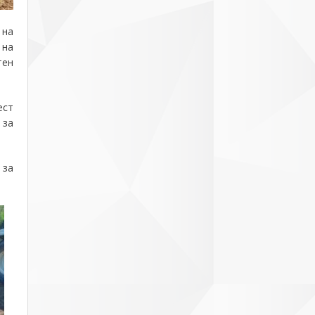
 на
 на
тен
ест
 за
 за