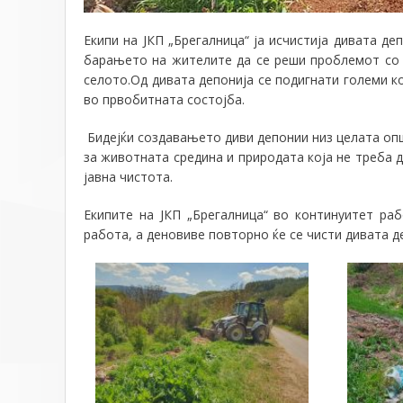
Екипи на ЈКП „Брегалница“ ја исчистија дивата д
барањето на жителите да се реши проблемот со 
селото.Од дивата депонија се подигнати големи к
во првобитната состојба.
Бидејќи создавањето диви депонии низ целата опш
за животната средина и природата која не треба д
јавна чистота.
Екипите на ЈКП „Брегалница“ во континуитет ра
работа, а деновиве повторно ќе се чисти дивата де