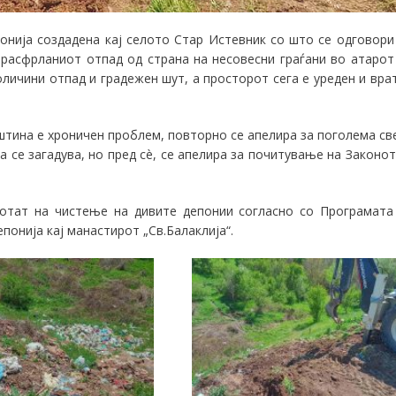
епонија создадена кај селото Стар Истевник со што се одговори
расфрланиот отпад од страна на несовесни граѓани во атарот
оличини отпад и градежен шут, а просторот сега е уреден и вра
тина е хроничен проблем, повторно се апелира за поголема св
а се загадува, но пред сè, се апелира за почитување на Законот
ботат на чистење на дивите депонии согласно со Програмата
понија кај манастирот „Св.Балаклија“.