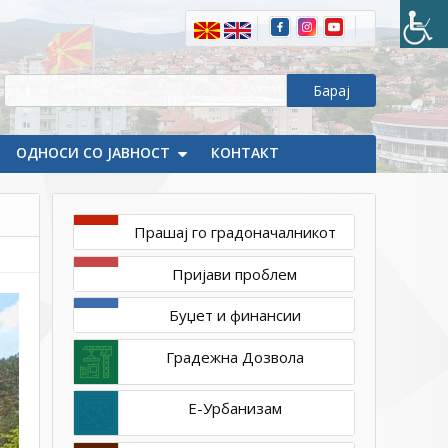
2021
1ТП1
Се
исчисти
дивата
депонија
кај
ОДНОСИ СО ЈАВНОСТ
селото
КОНТАКТ
Стар
Истевник
Прашај го градоначалникот
Пријави проблем
Буџет и финансии
Градежна Дозвола
Е-Урбанизам