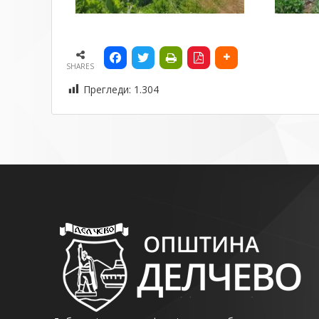
SHARES
Прегледи:
1.304