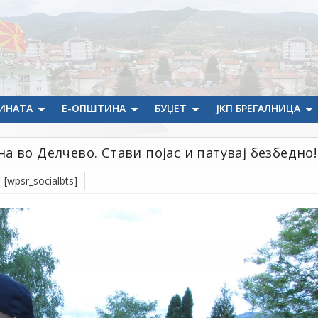
ИНАТА
Е-ОПШТИНА
БУЏЕТ
ЈКП БРЕГАЛНИЦА
 во Делчево. Стави појас и патувај безбедно!
[wpsr_socialbts]