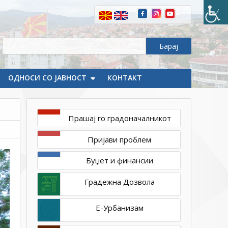
ПОЈАС“
реализирана
во
Делчево.
Стави
појас
ОДНОСИ СО ЈАВНОСТ
и
КОНТАКТ
патувај
безбедно!
Прашај го градоначалникот
Пријави проблем
Буџет и финансии
Градежна Дозвола
Е-Урбанизам