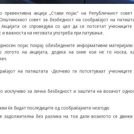
 превентивна акција „Стави појас“ на Републичкиот совет
 Општинскиот совет за безбедност на сообраќајот на патишт
кцијата се спроведува со цел да се потсетат учесниците
с и важноста на неговата употреба при патување.
гурносен појас покраj обезбедените информативни материјали
 логото на акцијата, додека на оние кои не го носеа, к
ач.
аќајот на патиштата -Делчево ги потсетуваат учесниците
о исклучиво за лична безбедност и заштита на возачот одно
акви ќе бидат последиците од сообраќајните незгоди;
 е задолжителна без разлика на тоа дали возилото се движи