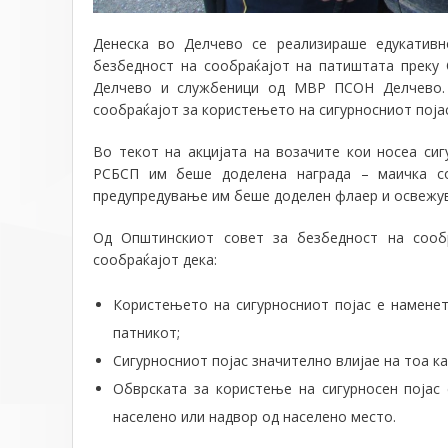
Денеска во Делчево се реализираше едукативно
безбедност на сообраќајот на патиштата преку
Делчево и службеници од МВР ПСОН Делчево. А
сообраќајот за користењето на сигурносниот поја
Во текот на акцијата на возачите кои носеа си
РСБСП им беше доделена награда – маичка со
предупредување им беше доделен флаер и освежув
Од Општинскиот совет за безбедност на сообр
сообраќајот дека:
Користењето на сигурносниот појас е наменет
патникот;
Сигурносниот појас значително влијае на тоа к
Обврската за користење на сигурносен појас
населено или надвор од населено место.