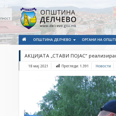
Прескокнете на содржината
апност
Општина Делчево
Општина Делчево
ОПШТИНА ДЕЛЧЕВО
ОРГАНИ НА ОПШТ
АКЦИЈАТА „СТАВИ ПОЈАС“ реализирана
18 мај 2021
Прегледи:
1.391
Новости