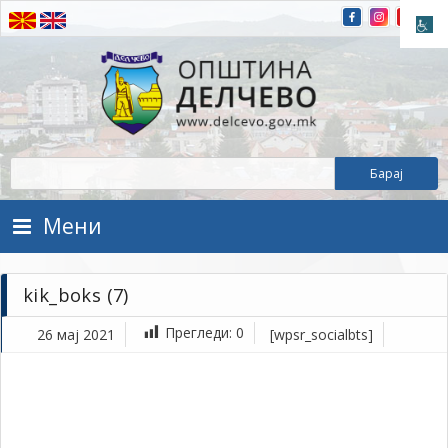
Прескокнете на содржината
Општина Делчево
Општина Делчево
Мени
kik_boks (7)
Прегледи:
0
26 мај 2021
[wpsr_socialbts]
ма
26,
202
1Т
kik
(7)