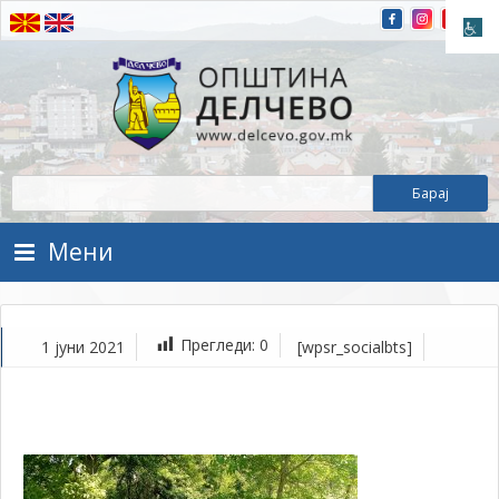
Прескокнете на содржината
Општина Делчево
Општина Делчево
Мени
Прегледи:
0
1 јуни 2021
[wpsr_socialbts]
ју
1,
202
1Т