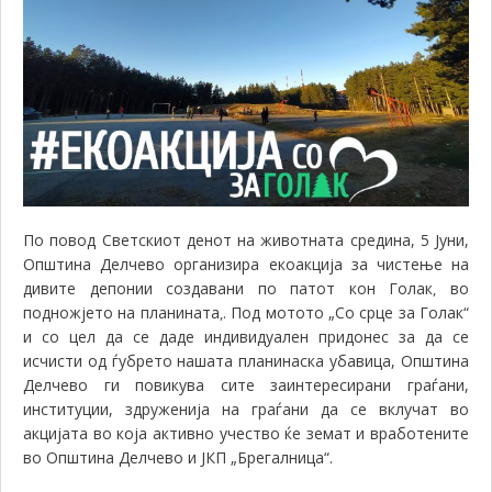
По повод Светскиот денот на животната средина, 5 Јуни,
Општина Делчево организира екоакција за чистење на
дивите депонии создавани по патот кон Голак
во
,
подножјето на планината
. Под мотото „Со срце за Голак“
,
и со цел да се даде индивидуален придонес за да се
исчисти од ѓубрето нашата планинаска убавица, Општина
Делчево ги повикува сите заинтересирани граѓани,
институции, здруженија на граѓани да се вклучат во
акцијата во која активно учество ќе земат и вработените
во Општина Делчево и ЈКП „Брегалница“.