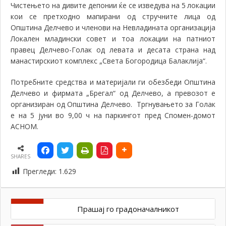
Чистењето на дивите депонии ќе се изведува на 5
локации
кои се претходно мапирани од стручните лица од
Општина Делчево и членови на Невладината организација
Локален младински совет и тоа
локации на патниот
правец Делчево-Голак од левата и десата страна над
манастирскиот комплекс „Света Богородица Балаклија“
.
Потребните средства и материјали ги обезбеди Општина
Делчево и фирмата „Брегал“ од Делчево, а превозот е
организиран од Општина Делчево. Тргнувањето за Голак
е на 5 јуни во 9,00 ч на паркингот пред Спомен-домот
АСНОМ.
SHARES
Прегледи:
1.629
Прашај го градоначалникот