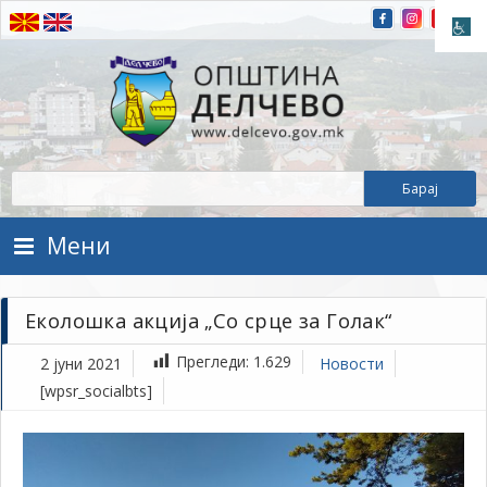
Прескокнете на содржината
Општина Делчево
Општина Делчево
Мени
Еколошка акција „Со срце за Голак“
Прегледи:
1.629
2 јуни 2021
Новости
[wpsr_socialbts]