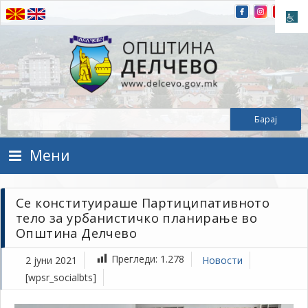
Прескокнете на содржината
Општина Делчево
Општина Делчево
Мени
Се конституираше Партиципативното
тело за урбанистичко планирање во
Општина Делчево
Прегледи:
1.278
2 јуни 2021
Новости
[wpsr_socialbts]