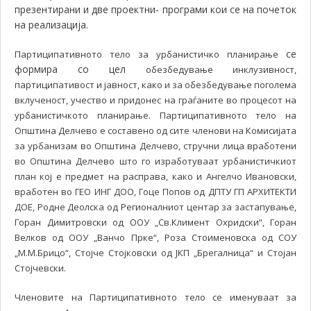
презентирани и две проектни- програми кои се на почеток
на реализација.
се
Партиципативното тело за урбанистичко планирање
формира со цел
обезбедување инклузивност,
партиципативост и јавност, како и за обезбедување поголема
вклученост, учество и придонес на граѓаните во процесот на
урбанистичкото планирање. Партиципативното тело на
Општина Делчево е составено од сите членови на Комисијата
за урбанизам во Општина Делчево, стручни лица вработени
во Општина Делчево што го изработуваат урбанистичкиот
план кој е предмет на расправа, како и Ангелчо Ивановски,
вработен во ГЕО ИНГ ДОО, Гоце Попов од ДПТУ ГП АРХИТЕКТИ
ДОЕ, Родне Деолска од Регионалниот центар за застапување,
Горан Димитровски од ООУ „Св.Климент Охридски“, Горан
Велков од ООУ „Ванчо Прке“, Роза Стоименовска од СОУ
„М.М.Брицо“, Стојче Стојковски од ЈКП „Брегалница“ и Стојан
Стојчевски.
Членовите на Партиципативното тело се именуваат за