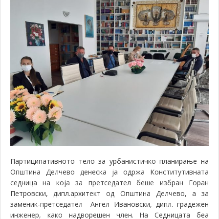
Партиципативното тело за урбанистичко планирање на
Општина Делчево денеска ја одржа Конститутивната
седница на која за претседател беше избран Горан
Петровски, дипл.архитект од Општина Делчево, а за
заменик-претседател Ангел Ивановски, дипл. градежен
инженер, како надворешен член. На Седницата беа