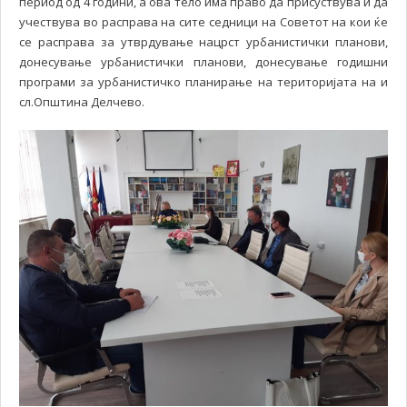
период од 4 години, а ова тело има право да присуствува и да
учествува во расправа на сите седници на Советот на кои ќе
се расправа за утврдување нацрст урбанистички планови,
донесување урбанистички планови, донесување годишни
програми за урбанистичко планирање на територијата на и
сл.Општина Делчево.