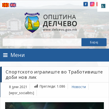
Прескокнете на содржината
Општина Делчево
Општина Делчево
Мени
Спортското игралиште во Тработивиште
доби нов лик
Прегледи:
1.086
8 јуни 2021
Новости
[wpsr_socialbts]