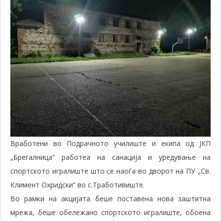
Вработени во Подрачното училиште и екипа од ЈКП
„Брегалница“ работеа на санација и уредување на
спортското игралиште што се наоѓа во дворот на ПУ „Св.
Климент Охридски“ во с.Тработивиште.
Во рамки на акцијата беше поставена нова заштитна
мрежа, беше обележано спортското игралиште, обоена