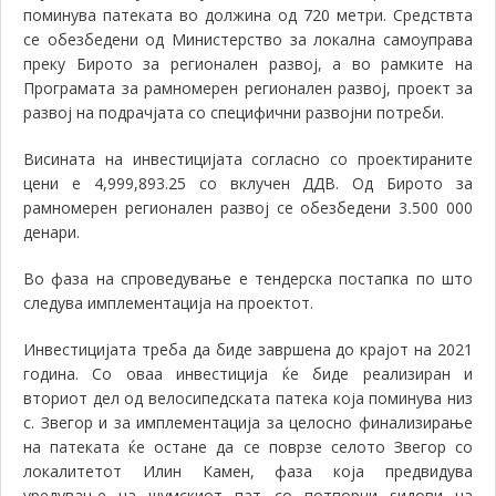
поминува патеката во должина од 720 метри. Средствта
се обезбедени од Министерство за локална самоуправа
преку Бирото за регионален развој, а во рамките на
Програмата за рамномерен регионален развој, проект за
развој на подрачјата со специфични развојни потреби.
Висината на инвестицијата согласно со проектираните
цени е
4,999,893.25
со вклучен ДДВ. Од Бирото за
рамномерен регионален развој се обезбедени 3
500
000
.
денари.
Во фаза на спроведување е тендерска постапка по што
следува имплементација на проектот.
Инвестицијата треба да биде завршена до крајот на 2021
година. Со оваа инвестиција ќе биде реализиран и
вториот дел од велосипедската патека која поминува низ
с. Звегор и за
имплементација за целосно финализирање
на патеката ќе остане да се поврзе селото Звегор со
локалитетот Илин Камен, фаза која предвидува
уредување на шумскиот пат со потпорни ѕидови на