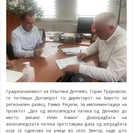
Градоначалникот на Општина Делчево, Горан Трајковски,
го потпиша Договорот со директорот на Бирото за
регионален развој, Рамиз Реџепи, за имплементација на
проектот „
Д
ел од велосипедска патека од Делчево до
место викано Илин Камен
”
. Доизградбата на
велосипедската патека претставува фаза од изградбата
која се однесува на улици во село Звегор, каде што