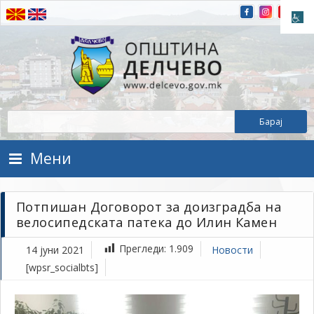
Прескокнете на содржината
Општина Делчево
Општина Делчево
Мени
Потпишан Договорот за доизградба на
велосипедската патека до Илин Камен
Прегледи:
1.909
14 јуни 2021
Новости
[wpsr_socialbts]