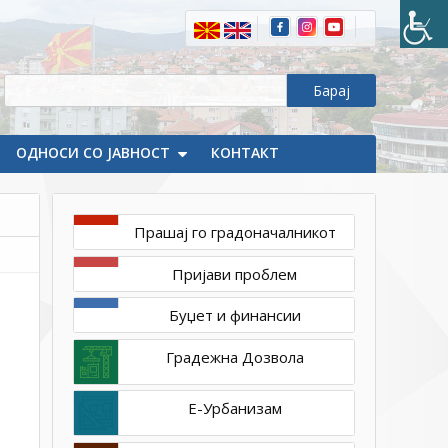
ОДНОСИ СО ЈАВНОСТ
КОНТАКТ
Прашај го градоначалникот
јули
Пријави проблем
7,
2021
Буџет и финансии
1ТП1
DSC_0047_resize
Градежна Дозвола
Е-Урбанизам