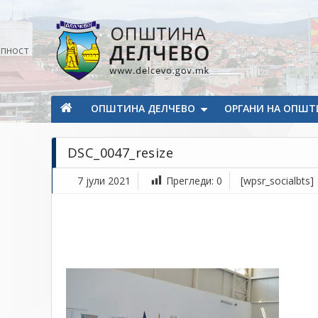
Прескокнете на содржината
апност
Општина Делчево
Општина Делчево
ОПШТИНА ДЕЛЧЕВО
ОРГАНИ НА ОПШТ
DSC_0047_resize
7 јули 2021
Прегледи:
0
[wpsr_socialbts]